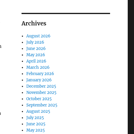
n
Archives
August 2026
July 2026
m
June 2026
May 2026
April 2026
March 2026
February 2026
January 2026
December 2025
November 2025
October 2025
September 2025
August 2025
a
July 2025
June 2025
May 2025