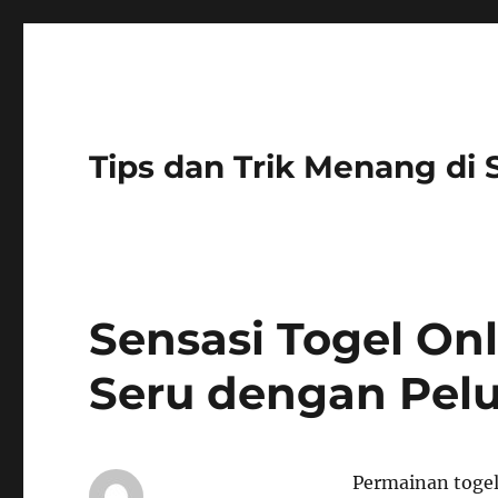
Tips dan Trik Menang di S
Sensasi Togel On
Seru dengan Pel
Permainan togel