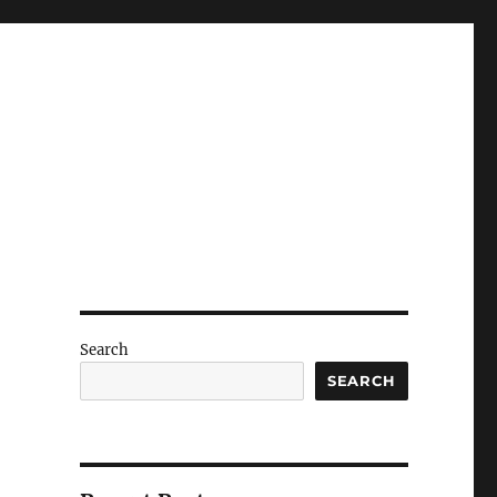
Search
SEARCH