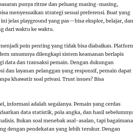
 pasaran punya ritme dan peluang masing-masing,
isa menyesuaikan strategi sesuai preferensi. Buat yang
ini jelas playground yang pas—bisa eksplor, belajar, da
g dari waktu ke waktu.
enjadi poin penting yang tidak bisa diabaikan. Platfor
dern umumnya dilengkapi sistem keamanan berlapis
i data dan transaksi pemain. Dengan dukungan
psi dan layanan pelanggan yang responsif, pemain dapat
npa khawatir soal privasi. Trust issues? Bisa
el, informasi adalah segalanya. Pemain yang cerdas
aatkan data statistik, pola angka, dan hasil sebelumny
nalisis. Bukan soal menebak asal-asalan, tapi bagaimana
ng dengan pendekatan yang lebih terukur. Dengan