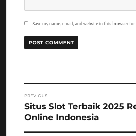
Save my name, email, and website in this browser for
Post
PREVIOUS
navigation
Situs Slot Terbaik 2025
Previous
post:
Online Indonesia