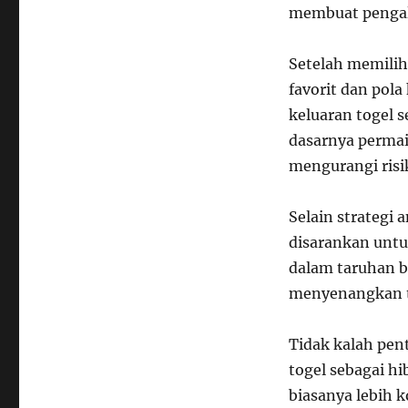
membuat pengal
Setelah memilih
favorit dan pol
keluaran togel 
dasarnya perma
mengurangi risi
Selain strategi
disarankan untu
dalam taruhan be
menyenangkan t
Tidak kalah pen
togel sebagai hi
biasanya lebih