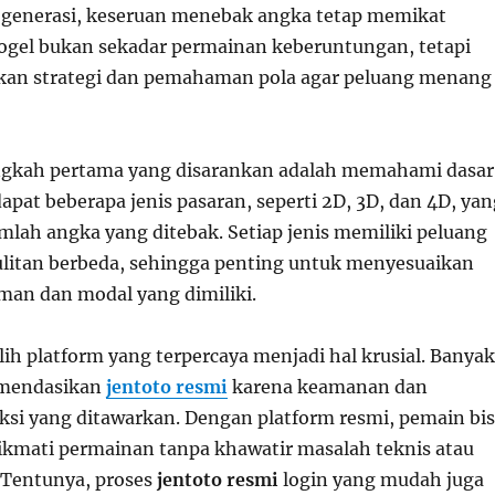
e generasi, keseruan menebak angka tetap memikat
ogel bukan sekadar permainan keberuntungan, tetapi
an strategi dan pemahaman pola agar peluang menang
angkah pertama yang disarankan adalah memahami dasa
dapat beberapa jenis pasaran, seperti 2D, 3D, dan 4D, yan
ah angka yang ditebak. Setiap jenis memiliki peluang
ulitan berbeda, sehingga penting untuk menyesuaikan
an dan modal yang dimiliki.
lih platform yang terpercaya menjadi hal krusial. Banyak
mendasikan
jentoto resmi
karena keamanan dan
aksi yang ditawarkan. Dengan platform resmi, pemain bi
ikmati permainan tanpa khawatir masalah teknis atau
 Tentunya, proses
jentoto resmi
login yang mudah juga