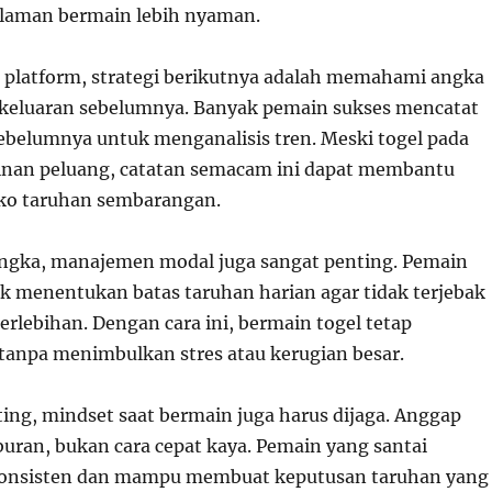
aman bermain lebih nyaman.
 platform, strategi berikutnya adalah memahami angka
a keluaran sebelumnya. Banyak pemain sukses mencatat
sebelumnya untuk menganalisis tren. Meski togel pada
inan peluang, catatan semacam ini dapat membantu
ko taruhan sembarangan.
 angka, manajemen modal juga sangat penting. Pemain
k menentukan batas taruhan harian agar tidak terjebak
rlebihan. Dengan cara ini, bermain togel tetap
anpa menimbulkan stres atau kerugian besar.
ting, mindset saat bermain juga harus dijaga. Anggap
buran, bukan cara cepat kaya. Pemain yang santai
 konsisten dan mampu membuat keputusan taruhan yang