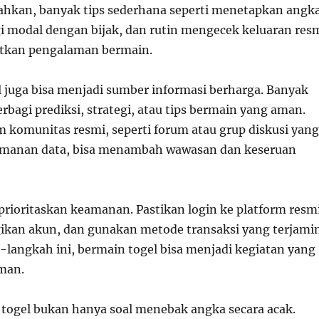
 Bahkan, banyak tips sederhana seperti menetapkan angk
i modal dengan bijak, dan rutin mengecek keluaran res
tkan pengalaman bermain.
 juga bisa menjadi sumber informasi berharga. Banyak
rbagi prediksi, strategi, atau tips bermain yang aman.
 komunitas resmi, seperti forum atau grup diskusi yang
anan data, bisa menambah wawasan dan keseruan
 prioritaskan keamanan. Pastikan login ke platform resmi
kan akun, dan gunakan metode transaksi yang terjamin
langkah ini, bermain togel bisa menjadi kegiatan yang
aman.
togel bukan hanya soal menebak angka secara acak.