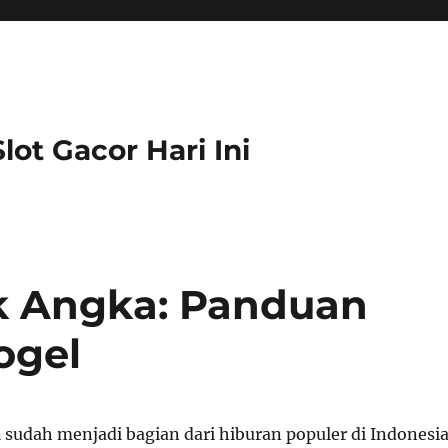
lot Gacor Hari Ini
k Angka: Panduan
ogel
 sudah menjadi bagian dari hiburan populer di Indonesia