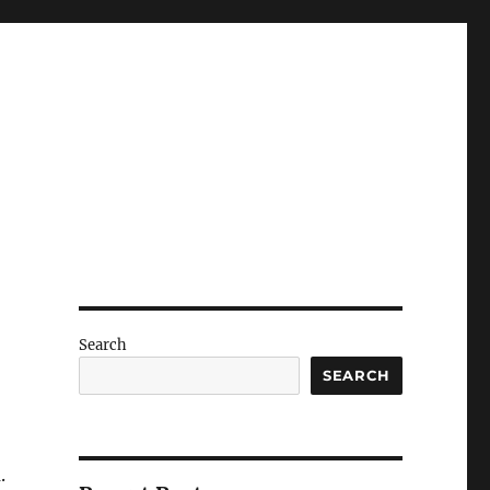
Search
SEARCH
.