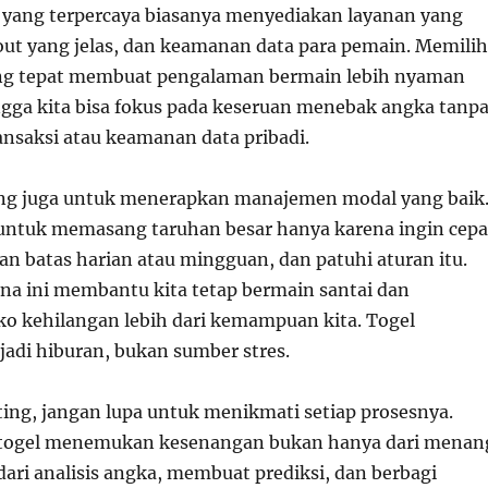
yang terpercaya biasanya menyediakan layanan yang
out yang jelas, dan keamanan data para pemain. Memilih
ang tepat membuat pengalaman bermain lebih nyaman
gga kita bisa fokus pada keseruan menebak angka tanp
ansaksi atau keamanan data pribadi.
ting juga untuk menerapkan manajemen modal yang baik
untuk memasang taruhan besar hanya karena ingin cepa
n batas harian atau mingguan, dan patuhi aturan itu.
ana ini membantu kita tetap bermain santai dan
ko kehilangan lebih dari kemampuan kita. Togel
adi hiburan, bukan sumber stres.
ting, jangan lupa untuk menikmati setiap prosesnya.
togel menemukan kesenangan bukan hanya dari menan
 dari analisis angka, membuat prediksi, dan berbagi