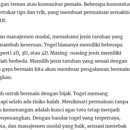
gan teman atau komunitas pemain. Beberapa komunita
ertukar tips dan trik, yang membuat permainan semakin
if.
 dan manajemen modal, memahami jenis taruhan yang
enambah keseruan. Togel biasanya memiliki beberapa
eperti 2D, 3D, atau 4D. Masing-masing jenis memiliki
iah berbeda. Memilih jenis taruhan yang sesuai dengan
gaya bermain kita akan membuat pengalaman bermain
gkan.
lah untuk bermain dengan bijak. Togel memang
api selalu ada risiko kalah. Menikmati permainan tanpa
n kemenangan adalah kunci agar toto tetap menjadi
nyenangkan. Dengan bandar togel yang terpercaya,
ana, dan manajemen modal yang baik, sensasi menebak