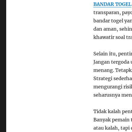
BANDAR TOGEL
transparan, pay
bandar togel y
dan aman, sehin
khawatir soal tr
Selain itu, pen
Jangan tergoda 
menang. Tetapka
Strategi sederh
mengurangi risi
seharusnya menj
Tidak kalah pen
Banyak pemain 
atau kalah, tapi