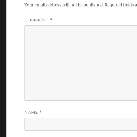
Your email address will not be published.
Required fields
COMMENT
*
NAME
*