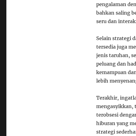
pengalaman den
bahkan saling b
seru dan interakt
Selain strategi
tersedia juga m
jenis taruhan, s
peluang dan had
kemampuan dan 
lebih menyenan
Terakhir, ingat
mengasyikkan, t
terobsesi denga
hiburan yang me
strategi sederh