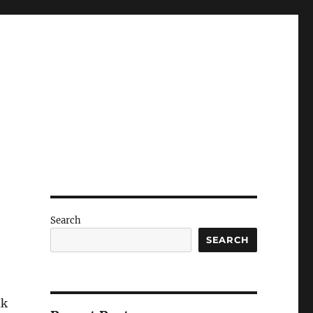
Search
SEARCH
ak