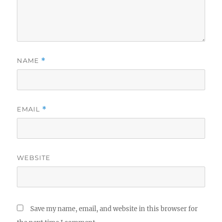
NAME
*
EMAIL
*
WEBSITE
Save my name, email, and website in this browser for