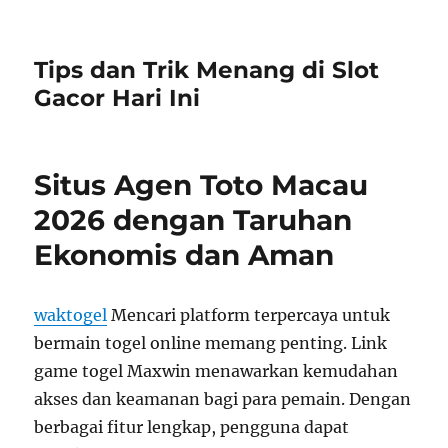
Tips dan Trik Menang di Slot
Gacor Hari Ini
Situs Agen Toto Macau
2026 dengan Taruhan
Ekonomis dan Aman
waktogel
Mencari platform terpercaya untuk
bermain togel online memang penting. Link
game togel Maxwin menawarkan kemudahan
akses dan keamanan bagi para pemain. Dengan
berbagai fitur lengkap, pengguna dapat