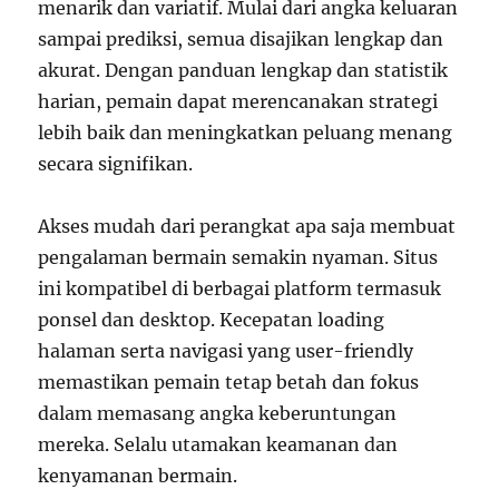
menarik dan variatif. Mulai dari angka keluaran
sampai prediksi, semua disajikan lengkap dan
akurat. Dengan panduan lengkap dan statistik
harian, pemain dapat merencanakan strategi
lebih baik dan meningkatkan peluang menang
secara signifikan.
Akses mudah dari perangkat apa saja membuat
pengalaman bermain semakin nyaman. Situs
ini kompatibel di berbagai platform termasuk
ponsel dan desktop. Kecepatan loading
halaman serta navigasi yang user-friendly
memastikan pemain tetap betah dan fokus
dalam memasang angka keberuntungan
mereka. Selalu utamakan keamanan dan
kenyamanan bermain.