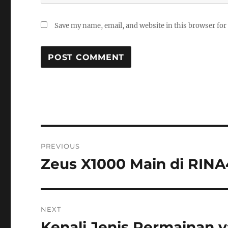
Save my name, email, and website in this browser for
Post
PREVIOUS
navigation
Zeus X1000 Main di RINA
Previous
post:
NEXT
Kenali Jenis Permainan y
Next