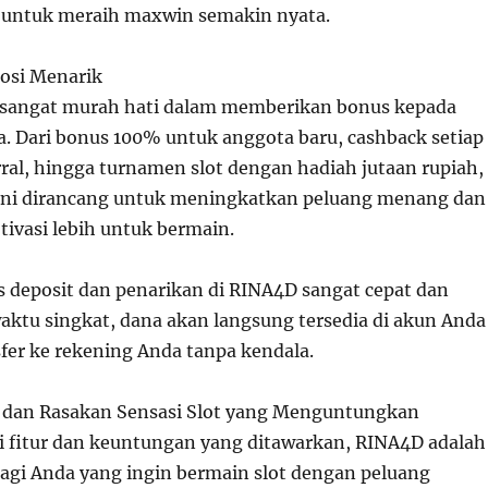
g untuk meraih maxwin semakin nyata.
osi Menarik
 sangat murah hati dalam memberikan bonus kepada
a. Dari bonus 100% untuk anggota baru, cashback setiap
rral, hingga turnamen slot dengan hadiah jutaan rupiah,
ini dirancang untuk meningkatkan peluang menang dan
vasi lebih untuk bermain.
es deposit dan penarikan di RINA4D sangat cepat dan
ktu singkat, dana akan langsung tersedia di akun Anda
sfer ke rekening Anda tanpa kendala.
g dan Rasakan Sensasi Slot yang Menguntungkan
 fitur dan keuntungan yang ditawarkan, RINA4D adalah
 bagi Anda yang ingin bermain slot dengan peluang