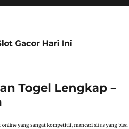
lot Gacor Hari Ini
dan Togel Lengkap –
a
 online yang sangat kompetitif, mencari situs yang bisa