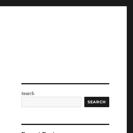
Search
SEARCH