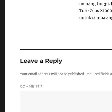
menang tinggi.
Toto Zeus X1000
untuk semua an
Leave a Reply
Your email address will not be published.
Required fields
COMMENT
*