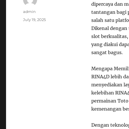
dipercaya dan 
Author
admin
tantangan bagi 
Posted
July 19, 2025
salah satu plat
on
Dikenal dengan
slot berkualita
yang diakui dap
sangat bagus.
Mengapa Memil
RINA4D lebih dar
menyediakan lay
kelebihan RINA4
permainan Toto 
kemenangan besa
Dengan teknolog