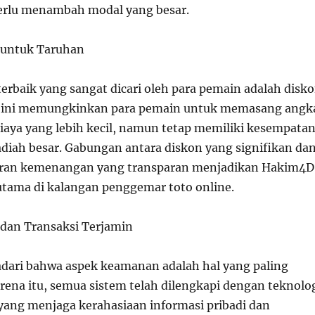
erlu menambah modal yang besar.
 untuk Taruhan
 terbaik yang sangat dicari oleh para pemain adalah disk
n ini memungkinkan para pemain untuk memasang angk
biaya yang lebih kecil, namun tetap memiliki kesempata
diah besar. Gabungan antara diskon yang signifikan da
ran kemenangan yang transparan menjadikan Hakim4D
 utama di kalangan penggemar toto online.
dan Transaksi Terjamin
ari bahwa aspek keamanan adalah hal yang paling
rena itu, semua sistem telah dilengkapi dengan teknolo
 yang menjaga kerahasiaan informasi pribadi dan