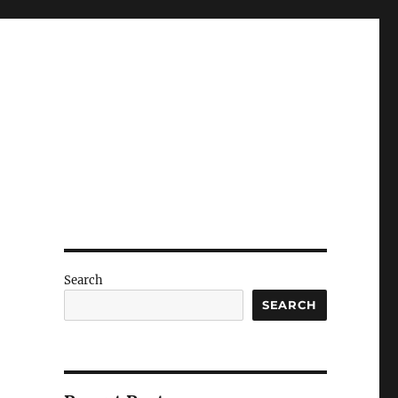
Search
SEARCH