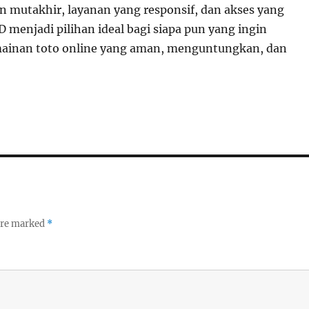
 mutakhir, layanan yang responsif, dan akses yang
menjadi pilihan ideal bagi siapa pun yang ingin
ainan toto online yang aman, menguntungkan, dan
 are marked
*