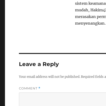
sistem keamanan
mudah, Hakim4D 
merasakan perm
menyenangkan.
Leave a Reply
Your email address will not be published.
Required fields
COMMENT
*