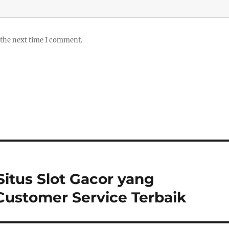
 the next time I comment.
itus Slot Gacor yang
ustomer Service Terbaik