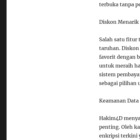
terbuka tanpa p
Diskon Menarik
Salah satu fitur
taruhan. Disko
favorit dengan 
untuk meraih ha
sistem pembaya
sebagai pilihan
Keamanan Data 
Hakim4D menyad
penting. Oleh ka
enkripsi terkini