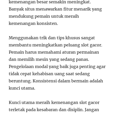
kemenangan besar semakin meningkat.
Banyak situs menawarkan fitur menarik yang
mendukung pemain untuk meraih
kemenangan konsisten.
Menggunakan trik dan tips khusus sangat
membantu meningkatkan peluang slot gacor.
Pemain harus memahami aturan permainan
dan memilih mesin yang sedang panas.
Pengelolaan modal yang baik juga penting agar
tidak cepat kehabisan uang saat sedang
beruntung. Konsistensi dalam bermain adalah
kunci utama.
Kunci utama meraih kemenangan slot gacor
terletak pada kesabaran dan disiplin. Jangan