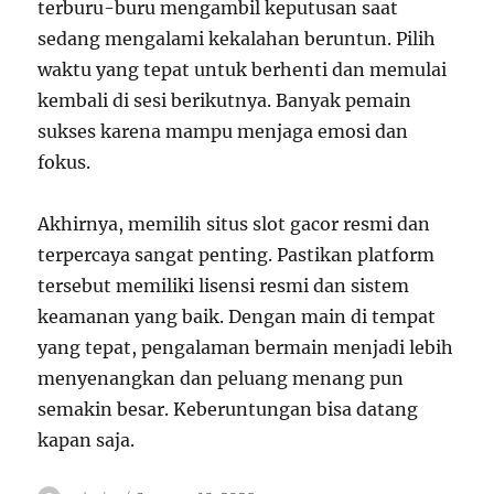
terburu-buru mengambil keputusan saat
sedang mengalami kekalahan beruntun. Pilih
waktu yang tepat untuk berhenti dan memulai
kembali di sesi berikutnya. Banyak pemain
sukses karena mampu menjaga emosi dan
fokus.
Akhirnya, memilih situs slot gacor resmi dan
terpercaya sangat penting. Pastikan platform
tersebut memiliki lisensi resmi dan sistem
keamanan yang baik. Dengan main di tempat
yang tepat, pengalaman bermain menjadi lebih
menyenangkan dan peluang menang pun
semakin besar. Keberuntungan bisa datang
kapan saja.