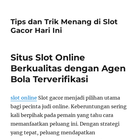
Tips dan Trik Menang di Slot
Gacor Hari Ini
Situs Slot Online
Berkualitas dengan Agen
Bola Terverifikasi
slot online
Slot gacor menjadi pilihan utama
bagi pecinta judi online. Keberuntungan sering
kali berpihak pada pemain yang tahu cara
memanfaatkan peluang ini. Dengan strategi
yang tepat, peluang mendapatkan