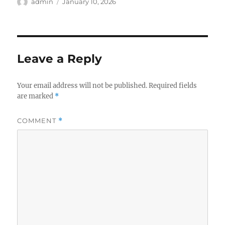
Author
Posted
admin
January 10, 2026
on
Leave a Reply
Your email address will not be published.
Required fields
are marked
*
COMMENT
*