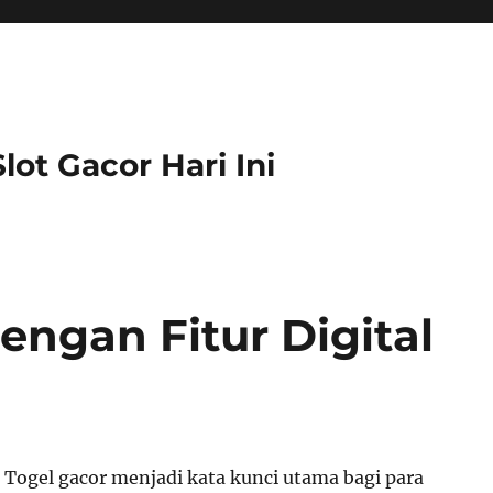
lot Gacor Hari Ini
Dengan Fitur Digital
Togel gacor menjadi kata kunci utama bagi para