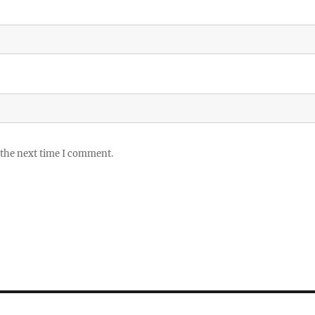
 the next time I comment.