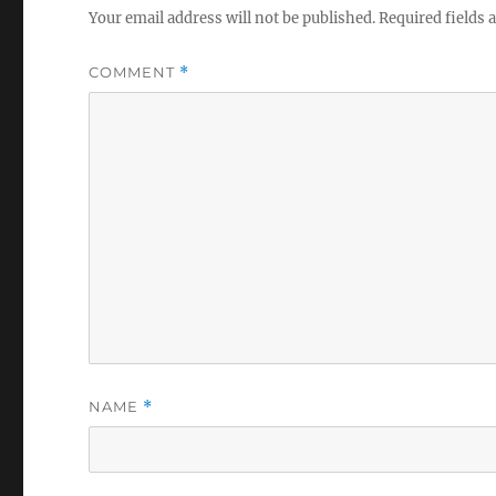
Your email address will not be published.
Required fields
COMMENT
*
NAME
*