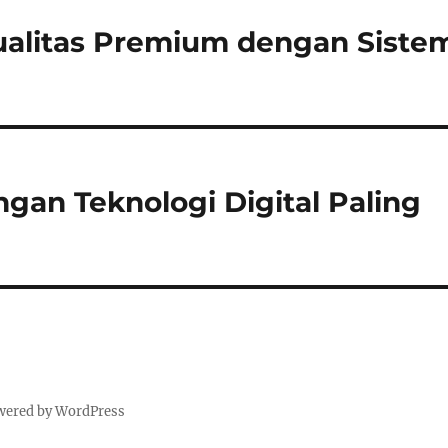
ualitas Premium dengan Siste
ngan Teknologi Digital Paling
wered by WordPress