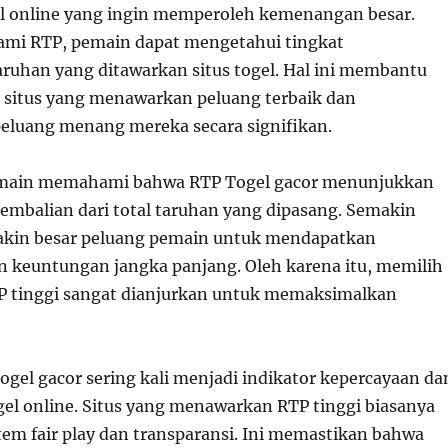
l online yang ingin memperoleh kemenangan besar.
i RTP, pemain dapat mengetahui tingkat
ruhan yang ditawarkan situs togel. Hal ini membantu
situs yang menawarkan peluang terbaik dan
luang menang mereka secara signifikan.
emain memahami bahwa RTP Togel gacor menunjukkan
embalian dari total taruhan yang dipasang. Semakin
makin besar peluang pemain untuk mendapatkan
keuntungan jangka panjang. Oleh karena itu, memilih
P tinggi sangat dianjurkan untuk memaksimalkan
Togel gacor sering kali menjadi indikator kepercayaan da
ogel online. Situs yang menawarkan RTP tinggi biasanya
em fair play dan transparansi. Ini memastikan bahwa