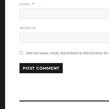
EMAIL
*
WEBSITE
Save my name, email, and website in this browser for
Post