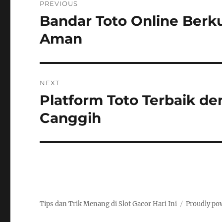
PREVIOUS
navigation
Bandar Toto Online Berk
Previous
post:
Aman
NEXT
Platform Toto Terbaik de
Next
post:
Canggih
Tips dan Trik Menang di Slot Gacor Hari Ini
Proudly po