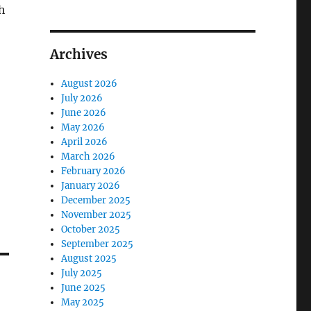
h
Archives
August 2026
July 2026
June 2026
May 2026
April 2026
March 2026
February 2026
January 2026
December 2025
November 2025
October 2025
September 2025
August 2025
July 2025
June 2025
May 2025