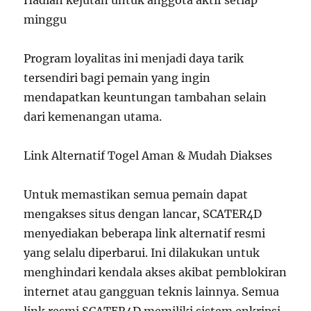
Hadiah kejutan untuk anggota aktif setiap
minggu
Program loyalitas ini menjadi daya tarik
tersendiri bagi pemain yang ingin
mendapatkan keuntungan tambahan selain
dari kemenangan utama.
Link Alternatif Togel Aman & Mudah Diakses
Untuk memastikan semua pemain dapat
mengakses situs dengan lancar, SCATER4D
menyediakan beberapa link alternatif resmi
yang selalu diperbarui. Ini dilakukan untuk
menghindari kendala akses akibat pemblokiran
internet atau gangguan teknis lainnya. Semua