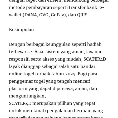
dengan cepat dan efisien, mendukung berbagai
metode pembayaran seperti transfer bank, e-
wallet (DANA, OVO, GoPay), dan QRIS.
Kesimpulan
Dengan berbagai keunggulan seperti hadiah
terbesar se-Asia, sistem yang aman, layanan
responsif, serta akses yang mudah, SCATER4D
layak dianggap sebagai salah satu bandar
online togel terbaik tahun 2025. Bagi para
penggemar togel yang tengah mencari
platform yang dapat dipercaya, aman, dan
menguntungkan,
SCATER4D merupakan pilihan yang tepat
untuk menikmati pengalaman bermain yang