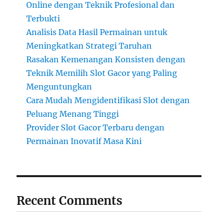
Online dengan Teknik Profesional dan
Terbukti
Analisis Data Hasil Permainan untuk
Meningkatkan Strategi Taruhan
Rasakan Kemenangan Konsisten dengan
Teknik Memilih Slot Gacor yang Paling
Menguntungkan
Cara Mudah Mengidentifikasi Slot dengan
Peluang Menang Tinggi
Provider Slot Gacor Terbaru dengan
Permainan Inovatif Masa Kini
Recent Comments