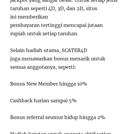
jackpot yang sangat besar. Untuk setiap jenis
taruhan seperti 4D, 3D, dan 2D, situs
ini memberikan
pembayaran tertinggi mencapai jutaan
rupiah untuk setiap taruhan.
Selain hadiah utama, SCATER4D
juga menawarkan bonus menarik untuk
semua anggotanya, seperti:
Bonus New Member hingga 10%
Cashback harian sampai 5%
Bonus referral seumur hidup hingga 2%