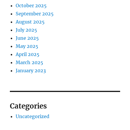
October 2025
September 2025
August 2025
July 2025
June 2025
May 2025
April 2025
March 2025
January 2023
Categories
Uncategorized