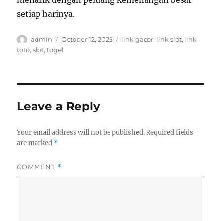
menarik dengan peluang kemenangan besar
setiap harinya.
Author
Posted
Tags
admin
October 12, 2025
link gacor
,
link slot
,
link
on
toto
,
slot
,
togel
Leave a Reply
Your email address will not be published.
Required fields
are marked
*
COMMENT
*