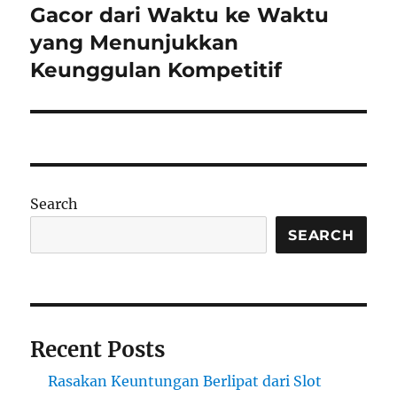
post:
Gacor dari Waktu ke Waktu
yang Menunjukkan
Keunggulan Kompetitif
Search
SEARCH
Recent Posts
Rasakan Keuntungan Berlipat dari Slot