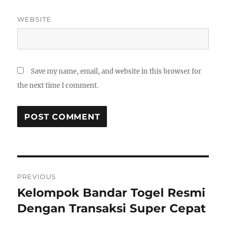
WEBSITE
Save my name, email, and website in this browser for
the next time I comment.
Post
PREVIOUS
navigation
Kelompok Bandar Togel Resmi
Previous
post:
Dengan Transaksi Super Cepat