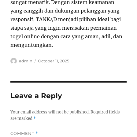
sangat menarik. Dengan sistem keamanan
yang canggih dan dukungan pelanggan yang
responsif, TANK4D menjadi pilihan ideal bagi
siapa saja yang ingin merasakan permainan
togel online dengan cara yang aman, adil, dan
menguntungkan.
Author
Posted
admin
October 11, 2025
on
Leave a Reply
Your email address will not be published.
Required fields
are marked
*
COMMENT
*