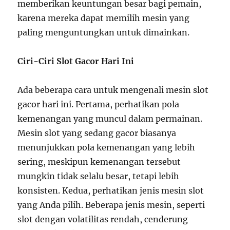
memberikan keuntungan besar bagi pemain,
karena mereka dapat memilih mesin yang
paling menguntungkan untuk dimainkan.
Ciri-Ciri Slot Gacor Hari Ini
Ada beberapa cara untuk mengenali mesin slot
gacor hari ini. Pertama, perhatikan pola
kemenangan yang muncul dalam permainan.
Mesin slot yang sedang gacor biasanya
menunjukkan pola kemenangan yang lebih
sering, meskipun kemenangan tersebut
mungkin tidak selalu besar, tetapi lebih
konsisten. Kedua, perhatikan jenis mesin slot
yang Anda pilih. Beberapa jenis mesin, seperti
slot dengan volatilitas rendah, cenderung