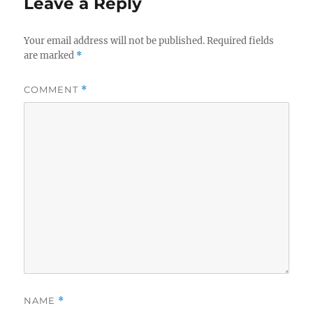
Leave a Reply
Your email address will not be published.
Required fields
are marked
*
COMMENT
*
NAME
*