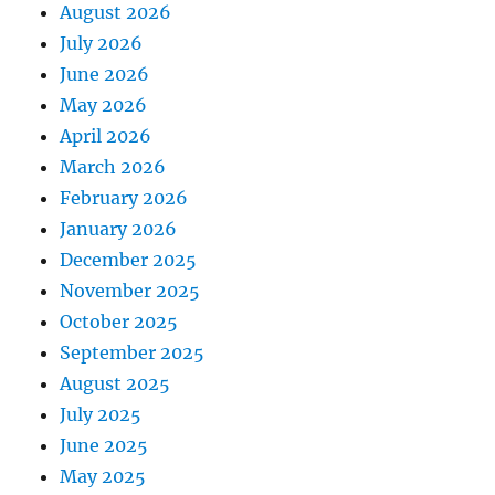
August 2026
July 2026
June 2026
May 2026
April 2026
March 2026
February 2026
January 2026
December 2025
November 2025
October 2025
September 2025
August 2025
July 2025
June 2025
May 2025