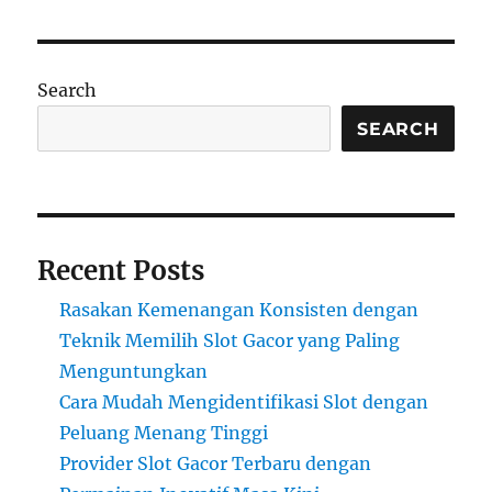
Search
SEARCH
Recent Posts
Rasakan Kemenangan Konsisten dengan
Teknik Memilih Slot Gacor yang Paling
Menguntungkan
Cara Mudah Mengidentifikasi Slot dengan
Peluang Menang Tinggi
Provider Slot Gacor Terbaru dengan