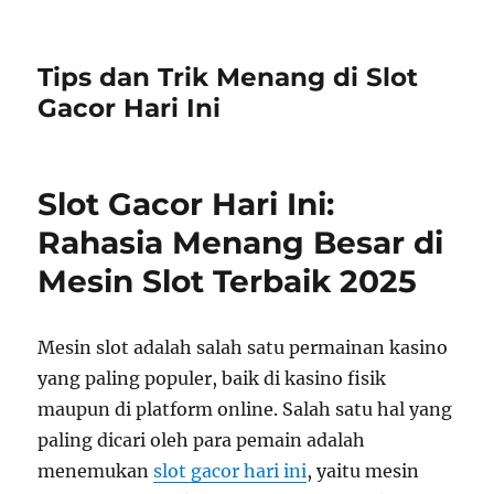
Tips dan Trik Menang di Slot
Gacor Hari Ini
Slot Gacor Hari Ini:
Rahasia Menang Besar di
Mesin Slot Terbaik 2025
Mesin slot adalah salah satu permainan kasino
yang paling populer, baik di kasino fisik
maupun di platform online. Salah satu hal yang
paling dicari oleh para pemain adalah
menemukan
slot gacor hari ini
, yaitu mesin