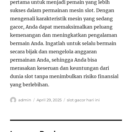
pertama untuk menjadi pemain yang lebih
sukses dalam permainan mesin slot. Dengan
mengenali karakteristik mesin yang sedang
gacor, Anda dapat memaksimalkan peluang
kemenangan dan meningkatkan pengalaman
bermain Anda. Ingatlah untuk selalu bermain
secara bijak dan mengelola anggaran
permainan Anda, sehingga Anda bisa
merasakan keseruan dan keuntungan dari
dunia slot tanpa menimbulkan risiko finansial
yang berlebihan.
Author
Posted
Tags
admin
April 29, 2025
slot gacor hari ini
on