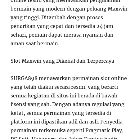
online resmi yang menawarkan pengalaman
bermain yang modern dengan peluang Maxwin
yang tinggi. Ditambah dengan proses
penarikan yang cepat dan tersedia 24 jam
sehari, pemain dapat merasa nyaman dan
aman saat bermain.
Slot Maxwin yang Dikenal dan Terpercaya
SURGA898 menawarkan permainan slot online
yang telah diakui secara resmi, yang berarti
semua kegiatan di situs ini berada di bawah
lisensi yang sah. Dengan adanya regulasi yang
ketat, semua permainan yang tersedia di
platform ini dipastikan adil dan asli. Penyedia
permainan terkemuka seperti Pragmatic Play,