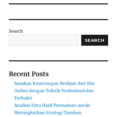
Search
SEARCH
Recent Posts
Rasakan Keuntungan Berlipat dari Slot
Online dengan Teknik Profesional dan
Terbukti
Analisis Data Hasil Permainan untuk
Meningkatkan Strategi Taruhan