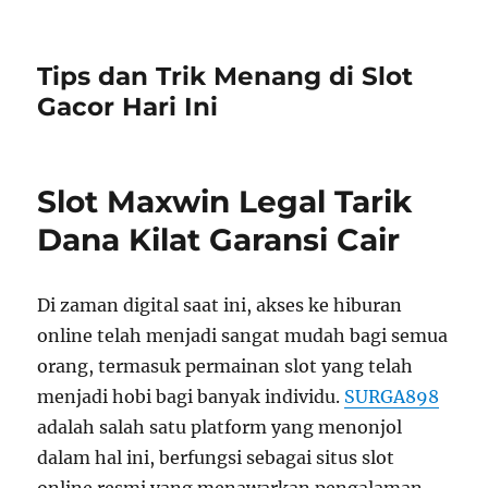
Tips dan Trik Menang di Slot
Gacor Hari Ini
Slot Maxwin Legal Tarik
Dana Kilat Garansi Cair
Di zaman digital saat ini, akses ke hiburan
online telah menjadi sangat mudah bagi semua
orang, termasuk permainan slot yang telah
menjadi hobi bagi banyak individu.
SURGA898
adalah salah satu platform yang menonjol
dalam hal ini, berfungsi sebagai situs slot