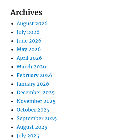
Archives
August 2026
July 2026
June 2026
May 2026
April 2026
March 2026
February 2026
January 2026
December 2025
November 2025
October 2025
September 2025
August 2025
July 2025