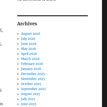
Archives
l,
August 2026
July 2026
,
June 2026
May 2026
April 2026
March 2026
February 2026
January 2026
December 2025
November 2025
October 2025
September 2025
i
August 2025
July 2025
an
June 2025