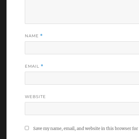
NAME
*
EMAIL
*
WEBSITE
Save my name, email, and website in this browser for