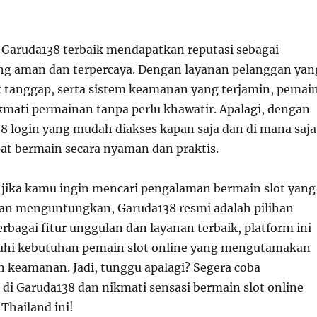
a Garuda138 terbaik mendapatkan reputasi sebagai
ang aman dan terpercaya. Dengan layanan pelanggan yan
 tanggap, serta sistem keamanan yang terjamin, pemai
kmati permainan tanpa perlu khawatir. Apalagi, dengan
8 login yang mudah diakses kapan saja dan di mana saja
at bermain secara nyaman dan praktis.
jika kamu ingin mencari pengalaman bermain slot yang
dan menguntungkan, Garuda138 resmi adalah pilihan
rbagai fitur unggulan dan layanan terbaik, platform ini
 kebutuhan pemain slot online yang mengutamakan
keamanan. Jadi, tunggu apalagi? Segera coba
i Garuda138 dan nikmati sensasi bermain slot online
 Thailand ini!