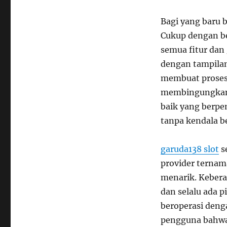
Bagi yang baru 
Cukup dengan b
semua fitur dan
dengan tampilan
membuat proses
membingungkan. 
baik yang berp
tanpa kendala be
garuda138 slot
s
provider ternama
menarik. Keber
dan selalu ada p
beroperasi denga
pengguna bahwa 