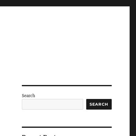
Search
SEARCH