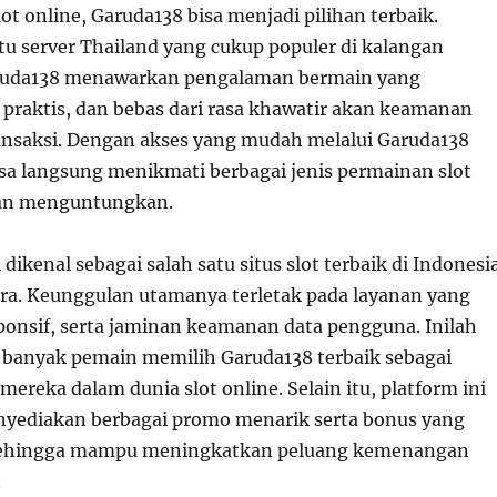
t online, Garuda138 bisa menjadi pilihan terbaik.
tu server Thailand yang cukup populer di kalangan
Garuda138 menawarkan pengalaman bermain yang
raktis, dan bebas dari rasa khawatir akan keamanan
nsaksi. Dengan akses yang mudah melalui Garuda138
isa langsung menikmati berbagai jenis permainan slot
an menguntungkan.
dikenal sebagai salah satu situs slot terbaik di Indonesi
ra. Keunggulan utamanya terletak pada layanan yang
ponsif, serta jaminan keamanan data pengguna. Inilah
banyak pemain memilih Garuda138 terbaik sebagai
mereka dalam dunia slot online. Selain itu, platform ini
nyediakan berbagai promo menarik serta bonus yang
sehingga mampu meningkatkan peluang kemenangan
.