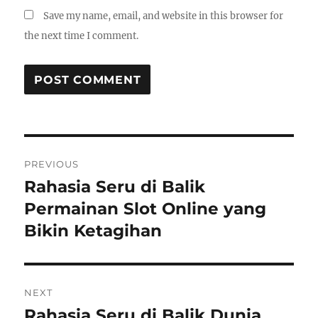
Save my name, email, and website in this browser for
the next time I comment.
Post
PREVIOUS
navigation
Rahasia Seru di Balik
Previous
post:
Permainan Slot Online yang
Bikin Ketagihan
NEXT
Rahasia Seru di Balik Dunia
Next