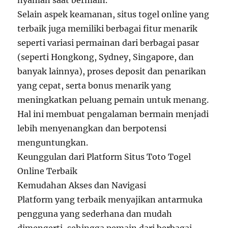
nyaman saat bermain.
Selain aspek keamanan, situs togel online yang
terbaik juga memiliki berbagai fitur menarik
seperti variasi permainan dari berbagai pasar
(seperti Hongkong, Sydney, Singapore, dan
banyak lainnya), proses deposit dan penarikan
yang cepat, serta bonus menarik yang
meningkatkan peluang pemain untuk menang.
Hal ini membuat pengalaman bermain menjadi
lebih menyenangkan dan berpotensi
menguntungkan.
Keunggulan dari Platform Situs Toto Togel
Online Terbaik
Kemudahan Akses dan Navigasi
Platform yang terbaik menyajikan antarmuka
pengguna yang sederhana dan mudah