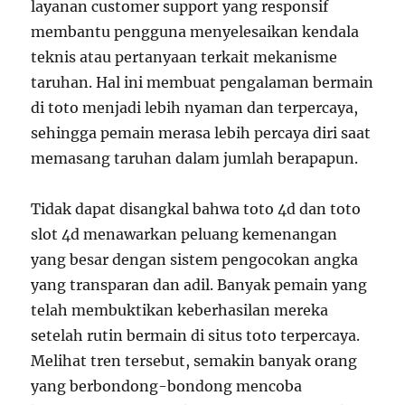
layanan customer support yang responsif
membantu pengguna menyelesaikan kendala
teknis atau pertanyaan terkait mekanisme
taruhan. Hal ini membuat pengalaman bermain
di toto menjadi lebih nyaman dan terpercaya,
sehingga pemain merasa lebih percaya diri saat
memasang taruhan dalam jumlah berapapun.
Tidak dapat disangkal bahwa toto 4d dan toto
slot 4d menawarkan peluang kemenangan
yang besar dengan sistem pengocokan angka
yang transparan dan adil. Banyak pemain yang
telah membuktikan keberhasilan mereka
setelah rutin bermain di situs toto terpercaya.
Melihat tren tersebut, semakin banyak orang
yang berbondong-bondong mencoba