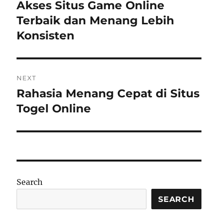
navigation
Akses Situs Game Online
Previous
post:
Terbaik dan Menang Lebih
Konsisten
NEXT
Rahasia Menang Cepat di Situs
Next
post:
Togel Online
Search
SEARCH