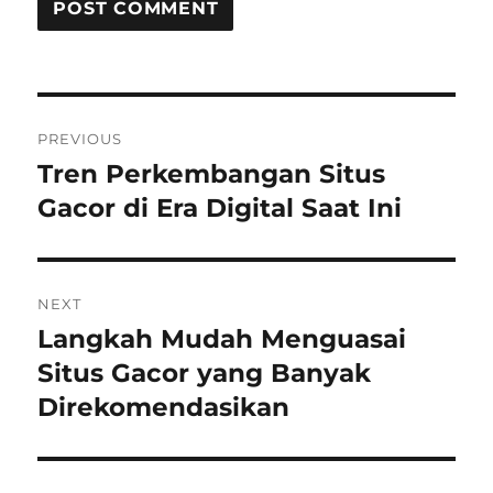
Post
PREVIOUS
navigation
Tren Perkembangan Situs
Previous
post:
Gacor di Era Digital Saat Ini
NEXT
Langkah Mudah Menguasai
Next
post:
Situs Gacor yang Banyak
Direkomendasikan