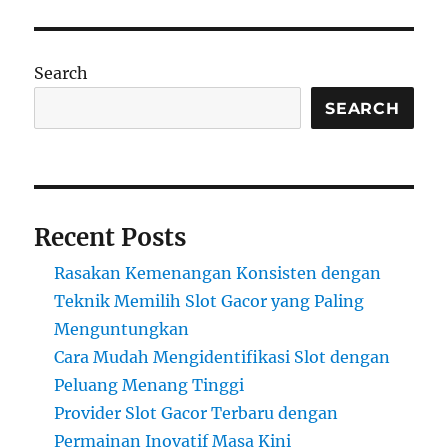
Search
SEARCH
Recent Posts
Rasakan Kemenangan Konsisten dengan
Teknik Memilih Slot Gacor yang Paling
Menguntungkan
Cara Mudah Mengidentifikasi Slot dengan
Peluang Menang Tinggi
Provider Slot Gacor Terbaru dengan
Permainan Inovatif Masa Kini