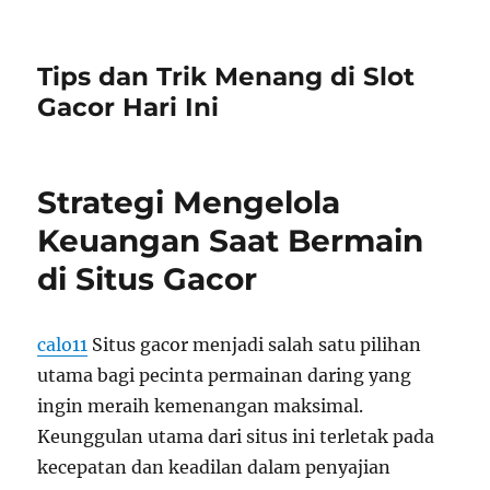
Tips dan Trik Menang di Slot
Gacor Hari Ini
Strategi Mengelola
Keuangan Saat Bermain
di Situs Gacor
calo11
Situs gacor menjadi salah satu pilihan
utama bagi pecinta permainan daring yang
ingin meraih kemenangan maksimal.
Keunggulan utama dari situs ini terletak pada
kecepatan dan keadilan dalam penyajian