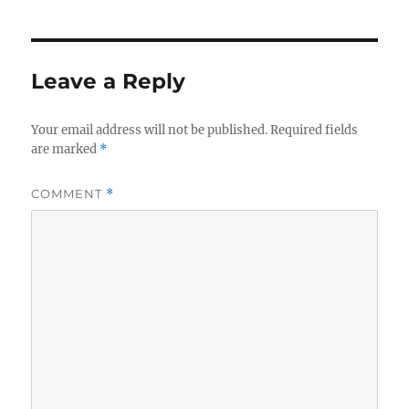
Leave a Reply
Your email address will not be published.
Required fields
are marked
*
COMMENT
*