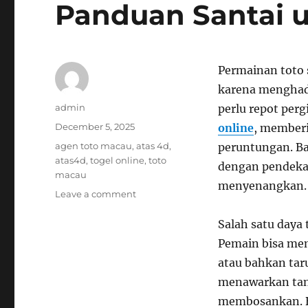
Panduan Santai 
Permainan toto 
karena menghadi
Author
admin
perlu repot perg
Posted
December 5, 2025
online
, memberi
on
Tags
agen toto macau
,
atas 4d
,
peruntungan. Ba
atas4d
,
togel online
,
toto
dengan pendekat
macau
menyenangkan.
on
Leave a comment
Menikmati
Sensasi
Salah satu daya 
Permainan
Pemain bisa mem
Toto:
atau bahkan tar
Panduan
Santai
menawarkan tan
untuk
membosankan. B