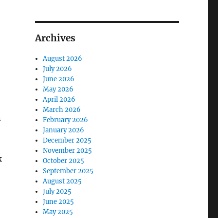
Archives
August 2026
July 2026
June 2026
May 2026
April 2026
March 2026
n
February 2026
January 2026
December 2025
November 2025
k
October 2025
September 2025
August 2025
July 2025
June 2025
May 2025