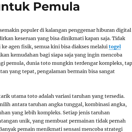
untuk Pemula
semakin populer di kalangan penggemar hiburan digital
rkan keseruan yang bisa dinikmati kapan saja. Tidak
i ke agen fisik, semua kini bisa diakses melalui
togel
kan kemudahan bagi siapa saja yang ingin mencoba
gi pemula, dunia toto mungkin terdengar kompleks, tap
an yang tepat, pengalaman bermain bisa sangat
tarik utama toto adalah variasi taruhan yang tersedia.
ilih antara taruhan angka tunggal, kombinasi angka,
uhan yang lebih kompleks. Setiap jenis taruhan
tangan unik, yang membuat permainan tidak pernah
anyak pemain menikmati sensasi mencoba strategi