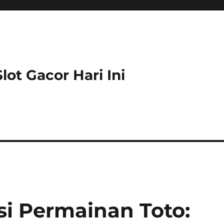
lot Gacor Hari Ini
i Permainan Toto: