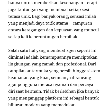
hanya untuk memberikan kesenangan, tetapi
juga tantangan yang membuat setiap sesi
terasa unik. Bagi banyak orang, sensasi inilah
yang menjadi daya tarik utama—campuran
antara ketegangan dan kepuasan yang muncul
setiap kali keberuntungan berpihak.
Salah satu hal yang membuat agen seperti ini
diminati adalah kemampuannya menciptakan
lingkungan yang ramah dan profesional. Dari
tampilan antarmuka yang bersih hingga sistem
keamanan yang kuat, semuanya dirancang
agar pengguna merasa nyaman dan percaya
diri saat bermain. Tidak berlebihan jika banyak
yang menganggap platform ini sebagai bentuk
hiburan modern yang memadukan