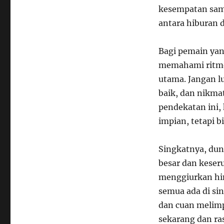
kesempatan sama
antara hiburan 
Bagi pemain yan
memahami ritme
utama. Jangan l
baik, dan nikma
pendekatan ini,
impian, tetapi b
Singkatnya, dun
besar dan keser
menggiurkan hi
semua ada di sin
dan cuan melimp
sekarang dan ra