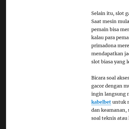
Cuan
Tiap
Putaran
Selain itu, slot
Saat mesin mula
pemain bisa me
kalau para pemai
primadona merek
mendapatkan jac
slot biasa yang
Bicara soal aks
gacor dengan mu
ingin langsung 
kabelbet
untuk 
dan keamanan, s
soal teknis ata