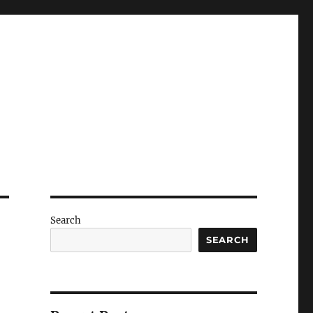
Search
SEARCH