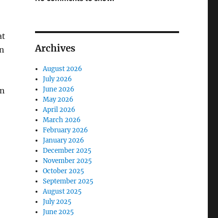
at
Archives
an
August 2026
July 2026
June 2026
in
May 2026
April 2026
March 2026
February 2026
January 2026
December 2025
November 2025
October 2025
September 2025
August 2025
July 2025
June 2025