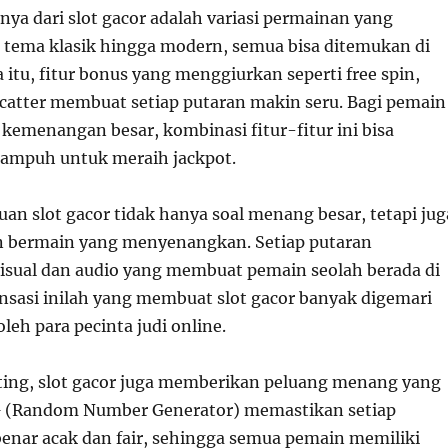
ya dari slot gacor adalah variasi permainan yang
i tema klasik hingga modern, semua bisa ditemukan di
a itu, fitur bonus yang menggiurkan seperti free spin,
 scatter membuat setiap putaran makin seru. Bagi pemain
kemenangan besar, kombinasi fitur-fitur ini bisa
 ampuh untuk meraih jackpot.
an slot gacor tidak hanya soal menang besar, tetapi jug
n bermain yang menyenangkan. Setiap putaran
sual dan audio yang membuat pemain seolah berada di
ensasi inilah yang membuat slot gacor banyak digemari
oleh para pecinta judi online.
ting, slot gacor juga memberikan peluang menang yang
NG (Random Number Generator) memastikan setiap
enar acak dan fair, sehingga semua pemain memiliki