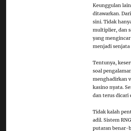
Keunggulan lainn
ditawarkan. Dar
sini. Tidak hany
multiplier, dan
yang mengincar 
menjadi senjata
Tentunya, keseru
soal pengalama
menghadirkan vi
kasino nyata. S
dan terus dicari 
Tidak kalah pen
adil. Sistem R
putaran benar-b