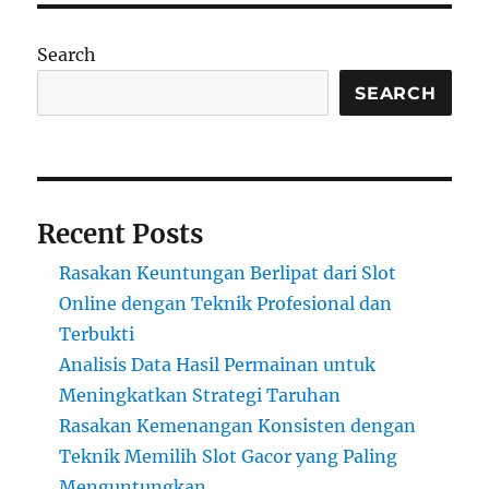
Angka
di
Search
Dunia
Togel
SEARCH
Modern
Recent Posts
Rasakan Keuntungan Berlipat dari Slot
Online dengan Teknik Profesional dan
Terbukti
Analisis Data Hasil Permainan untuk
Meningkatkan Strategi Taruhan
Rasakan Kemenangan Konsisten dengan
Teknik Memilih Slot Gacor yang Paling
Menguntungkan