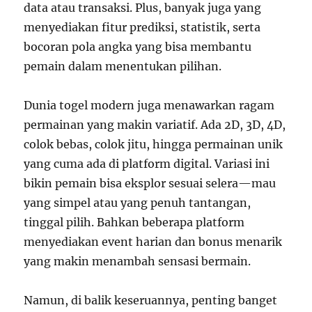
data atau transaksi. Plus, banyak juga yang
menyediakan fitur prediksi, statistik, serta
bocoran pola angka yang bisa membantu
pemain dalam menentukan pilihan.
Dunia togel modern juga menawarkan ragam
permainan yang makin variatif. Ada 2D, 3D, 4D,
colok bebas, colok jitu, hingga permainan unik
yang cuma ada di platform digital. Variasi ini
bikin pemain bisa eksplor sesuai selera—mau
yang simpel atau yang penuh tantangan,
tinggal pilih. Bahkan beberapa platform
menyediakan event harian dan bonus menarik
yang makin menambah sensasi bermain.
Namun, di balik keseruannya, penting banget