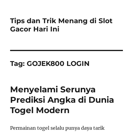
Tips dan Trik Menang di Slot
Gacor Hari Ini
Tag:
GOJEK800 LOGIN
Menyelami Serunya
Prediksi Angka di Dunia
Togel Modern
Permainan togel selalu punya daya tarik