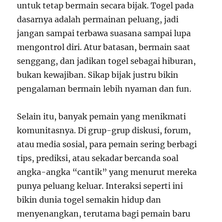
untuk tetap bermain secara bijak. Togel pada
dasarnya adalah permainan peluang, jadi
jangan sampai terbawa suasana sampai lupa
mengontrol diri. Atur batasan, bermain saat
senggang, dan jadikan togel sebagai hiburan,
bukan kewajiban. Sikap bijak justru bikin
pengalaman bermain lebih nyaman dan fun.
Selain itu, banyak pemain yang menikmati
komunitasnya. Di grup-grup diskusi, forum,
atau media sosial, para pemain sering berbagi
tips, prediksi, atau sekadar bercanda soal
angka-angka “cantik” yang menurut mereka
punya peluang keluar. Interaksi seperti ini
bikin dunia togel semakin hidup dan
menyenangkan, terutama bagi pemain baru