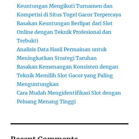
Keuntungan Mengikuti Turnamen dan
Kompetisi di Situs Togel Gacor Terpercaya
Rasakan Keuntungan Berlipat dari Slot
Online dengan Teknik Profesional dan
Terbukti
Analisis Data Hasil Permainan untuk
Meningkatkan Strategi Taruhan
Rasakan Kemenangan Konsisten dengan
Teknik Memilih Slot Gacor yang Paling
Menguntungkan
Cara Mudah Mengidentifikasi Slot dengan
Peluang Menang Tinggi