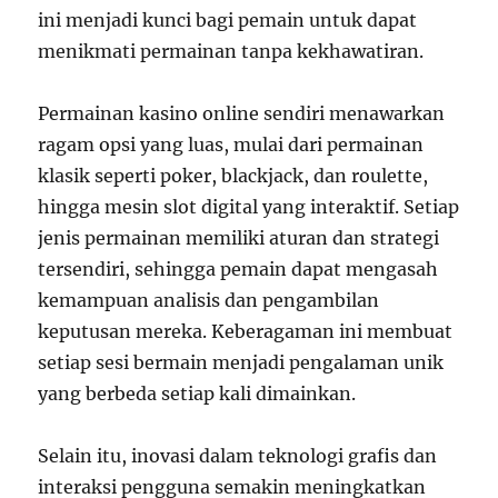
ini menjadi kunci bagi pemain untuk dapat
menikmati permainan tanpa kekhawatiran.
Permainan kasino online sendiri menawarkan
ragam opsi yang luas, mulai dari permainan
klasik seperti poker, blackjack, dan roulette,
hingga mesin slot digital yang interaktif. Setiap
jenis permainan memiliki aturan dan strategi
tersendiri, sehingga pemain dapat mengasah
kemampuan analisis dan pengambilan
keputusan mereka. Keberagaman ini membuat
setiap sesi bermain menjadi pengalaman unik
yang berbeda setiap kali dimainkan.
Selain itu, inovasi dalam teknologi grafis dan
interaksi pengguna semakin meningkatkan