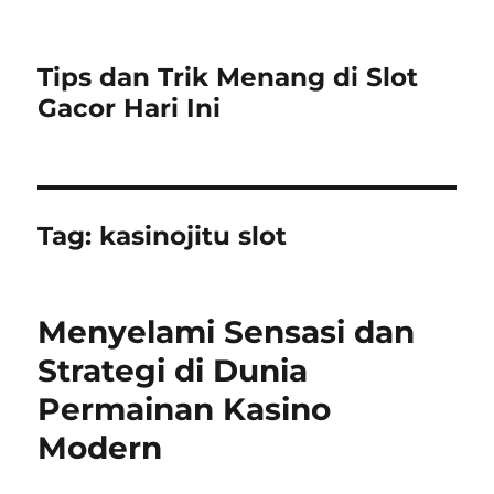
Tips dan Trik Menang di Slot
Gacor Hari Ini
Tag:
kasinojitu slot
Menyelami Sensasi dan
Strategi di Dunia
Permainan Kasino
Modern