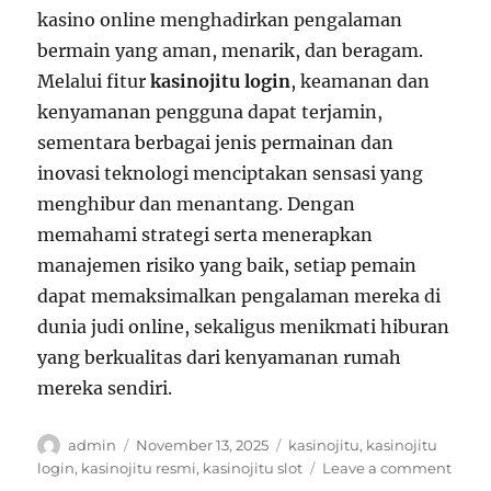
kasino online menghadirkan pengalaman
bermain yang aman, menarik, dan beragam.
Melalui fitur
kasinojitu login
, keamanan dan
kenyamanan pengguna dapat terjamin,
sementara berbagai jenis permainan dan
inovasi teknologi menciptakan sensasi yang
menghibur dan menantang. Dengan
memahami strategi serta menerapkan
manajemen risiko yang baik, setiap pemain
dapat memaksimalkan pengalaman mereka di
dunia judi online, sekaligus menikmati hiburan
yang berkualitas dari kenyamanan rumah
mereka sendiri.
Author
Posted
Tags
admin
November 13, 2025
kasinojitu
,
kasinojitu
on
on
login
,
kasinojitu resmi
,
kasinojitu slot
Leave a comment
Meny