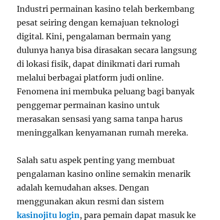
Industri permainan kasino telah berkembang
pesat seiring dengan kemajuan teknologi
digital. Kini, pengalaman bermain yang
dulunya hanya bisa dirasakan secara langsung
di lokasi fisik, dapat dinikmati dari rumah
melalui berbagai platform judi online.
Fenomena ini membuka peluang bagi banyak
penggemar permainan kasino untuk
merasakan sensasi yang sama tanpa harus
meninggalkan kenyamanan rumah mereka.
Salah satu aspek penting yang membuat
pengalaman kasino online semakin menarik
adalah kemudahan akses. Dengan
menggunakan akun resmi dan sistem
kasinojitu login
, para pemain dapat masuk ke