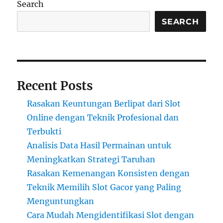
Search
Terpercaya
untuk
SEARCH
Akses
Tanpa
Hambatan
Recent Posts
Rasakan Keuntungan Berlipat dari Slot
Online dengan Teknik Profesional dan
Terbukti
Analisis Data Hasil Permainan untuk
Meningkatkan Strategi Taruhan
Rasakan Kemenangan Konsisten dengan
Teknik Memilih Slot Gacor yang Paling
Menguntungkan
Cara Mudah Mengidentifikasi Slot dengan