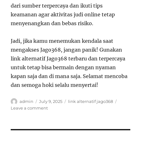
dari sumber terpercaya dan ikuti tips
keamanan agar aktivitas judi online tetap
menyenangkan dan bebas risiko.
Jadi, jika kamu menemukan kendala saat
mengakses Jago368, jangan panik! Gunakan
link alternatif Jago368 terbaru dan terpercaya
untuk tetap bisa bermain dengan nyaman
kapan saja dan di mana saja. Selamat mencoba
dan semoga hoki selalu menyertai!
Author
Posted
Tags
admin
July 9, 2025
link alternatif jago368
on
on
Leave a comment
Link
Alternatif
Jago368
Terbaru
dan