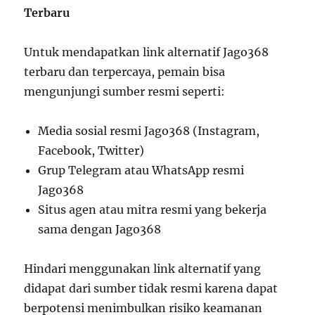
Terbaru
Untuk mendapatkan link alternatif Jago368
terbaru dan terpercaya, pemain bisa
mengunjungi sumber resmi seperti:
Media sosial resmi Jago368 (Instagram,
Facebook, Twitter)
Grup Telegram atau WhatsApp resmi
Jago368
Situs agen atau mitra resmi yang bekerja
sama dengan Jago368
Hindari menggunakan link alternatif yang
didapat dari sumber tidak resmi karena dapat
berpotensi menimbulkan risiko keamanan