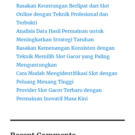
Rasakan Keuntungan Berlipat dari Slot
Online dengan Teknik Profesional dan
Terbukti
Analisis Data Hasil Permainan untuk
Meningkatkan Strategi Taruhan
Rasakan Kemenangan Konsisten dengan
Teknik Memilih Slot Gacor yang Paling
Menguntungkan
Cara Mudah Mengidentifikasi Slot dengan
Peluang Menang Tinggi
Provider Slot Gacor Terbaru dengan
Permainan Inovatif Masa Kini