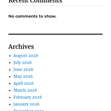
Recent Comments
No comments to show.
Archives
August 2026
July 2026
June 2026
May 2026
April 2026
March 2026
February 2026
January 2026