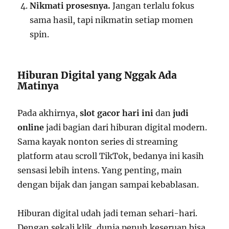
Nikmati prosesnya.
Jangan terlalu fokus
sama hasil, tapi nikmatin setiap momen
spin.
Hiburan Digital yang Nggak Ada
Matinya
Pada akhirnya,
slot gacor hari ini
dan
judi
online
jadi bagian dari hiburan digital modern.
Sama kayak nonton series di streaming
platform atau scroll TikTok, bedanya ini kasih
sensasi lebih intens. Yang penting, main
dengan bijak dan jangan sampai kebablasan.
Hiburan digital udah jadi teman sehari-hari.
Dengan sekali klik, dunia penuh keseruan bisa