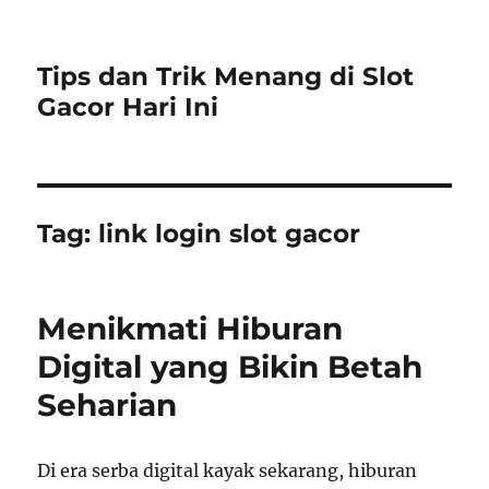
Tips dan Trik Menang di Slot
Gacor Hari Ini
Tag:
link login slot gacor
Menikmati Hiburan
Digital yang Bikin Betah
Seharian
Di era serba digital kayak sekarang, hiburan