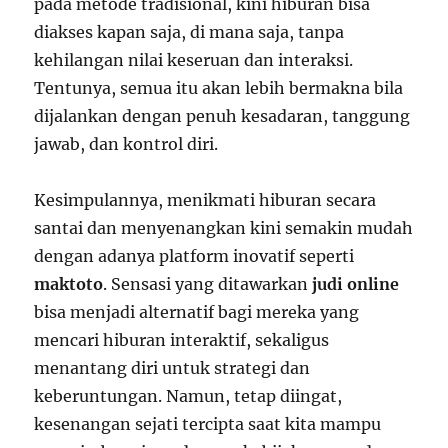
pada metode tradisional, kini hiburan bisa
diakses kapan saja, di mana saja, tanpa
kehilangan nilai keseruan dan interaksi.
Tentunya, semua itu akan lebih bermakna bila
dijalankan dengan penuh kesadaran, tanggung
jawab, dan kontrol diri.
Kesimpulannya, menikmati hiburan secara
santai dan menyenangkan kini semakin mudah
dengan adanya platform inovatif seperti
maktoto
. Sensasi yang ditawarkan
judi online
bisa menjadi alternatif bagi mereka yang
mencari hiburan interaktif, sekaligus
menantang diri untuk strategi dan
keberuntungan. Namun, tetap diingat,
kesenangan sejati tercipta saat kita mampu