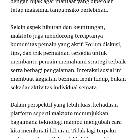
dengan bijak agar manfaat yang diperoleh
tetap maksimal tanpa risiko berlebihan.
Selain aspek hiburan dan keuntungan,
maktoto
juga mendorong terciptanya
komunitas pemain yang aktif. Forum diskusi,
tips, dan trik permainan tersedia untuk
membantu pemain memahami strategi terbaik
serta berbagi pengalaman. Interaksi sosial ini
membuat kegiatan bermain lebih hidup, bukan
sekadar aktivitas individual semata.
Dalam perspektif yang lebih luas, kehadiran
platform seperti
maktoto
menunjukkan
bagaimana teknologi mampu mengubah cara
kita menikmati hiburan. Tidak lagi terpaku