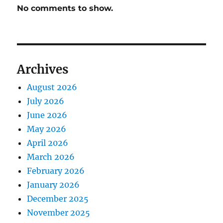
No comments to show.
Archives
August 2026
July 2026
June 2026
May 2026
April 2026
March 2026
February 2026
January 2026
December 2025
November 2025