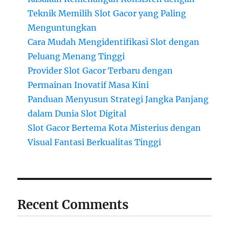
Teknik Memilih Slot Gacor yang Paling
Menguntungkan
Cara Mudah Mengidentifikasi Slot dengan
Peluang Menang Tinggi
Provider Slot Gacor Terbaru dengan
Permainan Inovatif Masa Kini
Panduan Menyusun Strategi Jangka Panjang
dalam Dunia Slot Digital
Slot Gacor Bertema Kota Misterius dengan
Visual Fantasi Berkualitas Tinggi
Recent Comments