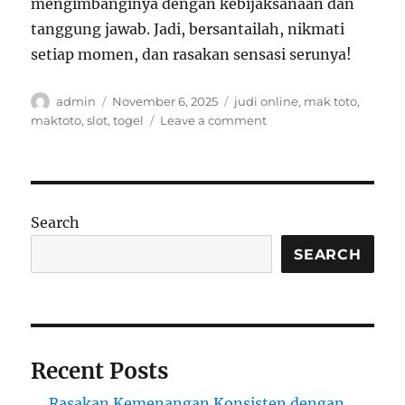
mengimbanginya dengan kebijaksanaan dan
tanggung jawab. Jadi, bersantailah, nikmati
setiap momen, dan rasakan sensasi serunya!
Author
Posted
Tags
admin
November 6, 2025
judi online
,
mak toto
,
on
on
maktoto
,
slot
,
togel
Leave a comment
Santai
Sambil
Menikmati
Keseruan
Tak
Search
Terduga
SEARCH
Recent Posts
Rasakan Kemenangan Konsisten dengan