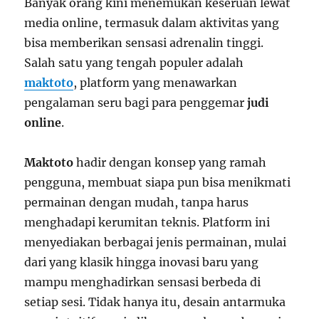
Banyak orang kini menemukan keseruan lewat
media online, termasuk dalam aktivitas yang
bisa memberikan sensasi adrenalin tinggi.
Salah satu yang tengah populer adalah
maktoto
, platform yang menawarkan
pengalaman seru bagi para penggemar
judi
online
.
Maktoto
hadir dengan konsep yang ramah
pengguna, membuat siapa pun bisa menikmati
permainan dengan mudah, tanpa harus
menghadapi kerumitan teknis. Platform ini
menyediakan berbagai jenis permainan, mulai
dari yang klasik hingga inovasi baru yang
mampu menghadirkan sensasi berbeda di
setiap sesi. Tidak hanya itu, desain antarmuka