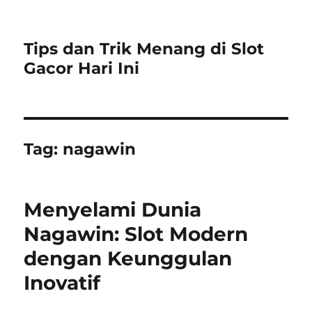
Tips dan Trik Menang di Slot
Gacor Hari Ini
Tag:
nagawin
Menyelami Dunia
Nagawin: Slot Modern
dengan Keunggulan
Inovatif