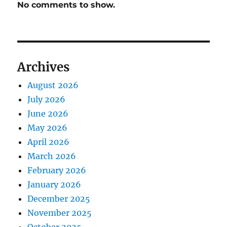
No comments to show.
Archives
August 2026
July 2026
June 2026
May 2026
April 2026
March 2026
February 2026
January 2026
December 2025
November 2025