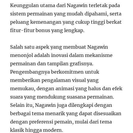
Keunggulan utama dari Nagawin terletak pada
sistem permainan yang mudah dipahami, serta
peluang kemenangan yang cukup tinggi berkat
fitur-fitur bonus yang lengkap.
Salah satu aspek yang membuat Nagawin
menonjol adalah inovasi dalam mekanisme
permainan dan tampilan grafisnya.
Pengembangnya berkomitmen untuk
memberikan pengalaman visual yang
memukau, dengan animasi yang halus dan efek
suara yang mendukung suasana permainan.
Selain itu, Nagawin juga dilengkapi dengan
berbagai tema menarik yang dapat disesuaikan
dengan preferensi pemain, mulai dari tema
klasik hingga modern.