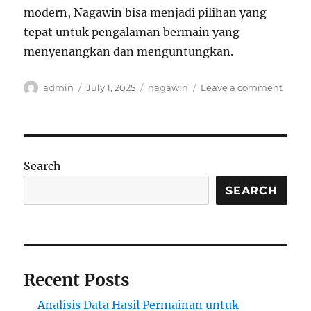
modern, Nagawin bisa menjadi pilihan yang
tepat untuk pengalaman bermain yang
menyenangkan dan menguntungkan.
Author
Posted
Tags
on
admin
July 1, 2025
nagawin
Leave a comment
on
Menye
Dunia
Nagaw
Slot
Mode
Search
deng
Keung
SEARCH
Inovat
Recent Posts
Analisis Data Hasil Permainan untuk