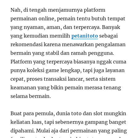
Nah, di tengah menjamurnya platform
permainan online, pemain tentu butuh tempat
yang nyaman, aman, dan terpercaya. Banyak
yang kemudian memilih
petanitoto
sebagai
rekomendasi karena menawarkan pengalaman
bermain yang stabil dan ramah pengguna.
Platform yang terpercaya biasanya nggak cuma
punya koleksi game lengkap, tapi juga layanan
cepat, proses transaksi lancar, serta sistem
keamanan yang bikin pemain merasa tenang
selama bermain.
Buat para pemula, dunia toto dan slot mungkin
keliatan luas, tapi sebenernya gampang banget
dipahami. Mulai aja dari permainan yang paling