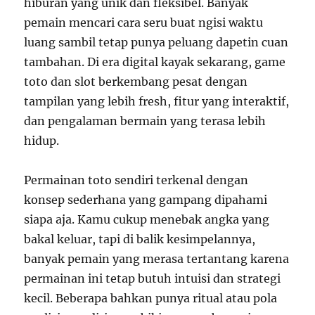
hiburan yang unik dan fleksibel. Banyak
pemain mencari cara seru buat ngisi waktu
luang sambil tetap punya peluang dapetin cuan
tambahan. Di era digital kayak sekarang, game
toto dan slot berkembang pesat dengan
tampilan yang lebih fresh, fitur yang interaktif,
dan pengalaman bermain yang terasa lebih
hidup.
Permainan toto sendiri terkenal dengan
konsep sederhana yang gampang dipahami
siapa aja. Kamu cukup menebak angka yang
bakal keluar, tapi di balik kesimpelannya,
banyak pemain yang merasa tertantang karena
permainan ini tetap butuh intuisi dan strategi
kecil. Beberapa bahkan punya ritual atau pola