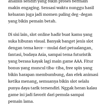
analisis sendiri yang bikin proses bermain
makin engaging. Sensasi waktu nunggu hasil
keluaran juga jadi momen paling deg-degan
yang bikin pemain betah.
Di sisi lain, slot online hadir buat kamu yang
suka hiburan visual. Banyak banget jenis slot
dengan tema kece—mulai dari petualangan,
fantasi, budaya Asia, sampai tema futuristik
yang berasa kayak lagi main game AAA. Fitur
bonus yang muncul tiba-tiba, free spin yang
bikin harapan membumbung, dan efek animasi
ketika menang, semuanya bikin slot selalu
punya daya tarik tersendiri. Nggak heran kalau
game ini jadi favorit dari pemula sampai
pemain lama.