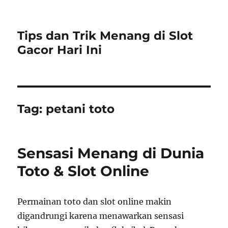
Tips dan Trik Menang di Slot
Gacor Hari Ini
Tag:
petani toto
Sensasi Menang di Dunia
Toto & Slot Online
Permainan toto dan slot online makin
digandrungi karena menawarkan sensasi