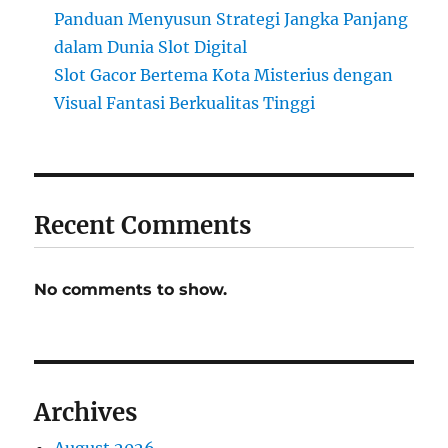
Panduan Menyusun Strategi Jangka Panjang
dalam Dunia Slot Digital
Slot Gacor Bertema Kota Misterius dengan
Visual Fantasi Berkualitas Tinggi
Recent Comments
No comments to show.
Archives