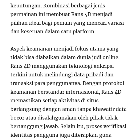
keuntungan. Kombinasi berbagai jenis
permainan ini membuat Rans 4D menjadi
pilihan ideal bagi pemain yang mencari variasi
dan keseruan dalam satu platform.
Aspek keamanan menjadi fokus utama yang
tidak bisa diabaikan dalam dunia judi online.
Rans 4D menggunakan teknologi enkripsi
terkini untuk melindungi data pribadi dan
transaksi para penggunanya. Dengan protokol
keamanan berstandar internasional, Rans 4D
memastikan setiap aktivitas di situs
berlangsung dengan aman tanpa khawatir data
bocor atau disalahgunakan oleh pihak tidak
bertanggung jawab. Selain itu, proses verifikasi
identitas pengguna juga diterapkan guna