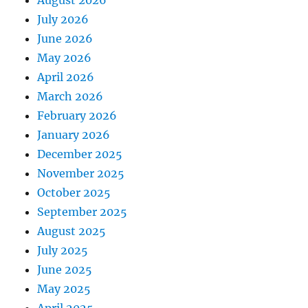
August 2026
July 2026
June 2026
May 2026
April 2026
March 2026
February 2026
January 2026
December 2025
November 2025
October 2025
September 2025
August 2025
July 2025
June 2025
May 2025