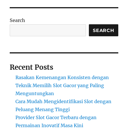
Keam
Rans
4D
Search
sebag
Platf
SEARCH
Judi
Onlin
Terpe
Recent Posts
Rasakan Kemenangan Konsisten dengan
Teknik Memilih Slot Gacor yang Paling
Menguntungkan
Cara Mudah Mengidentifikasi Slot dengan
Peluang Menang Tinggi
Provider Slot Gacor Terbaru dengan
Permainan Inovatif Masa Kini