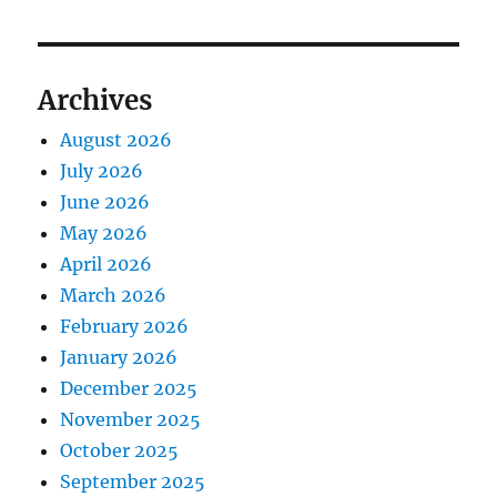
Archives
August 2026
July 2026
June 2026
May 2026
April 2026
March 2026
February 2026
January 2026
December 2025
November 2025
October 2025
September 2025