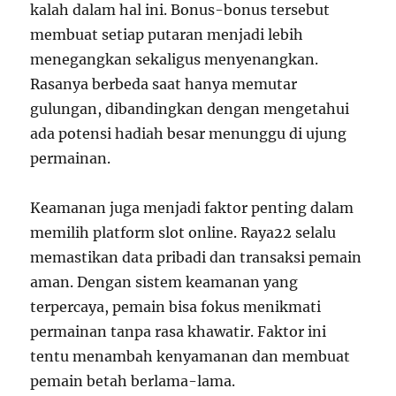
kalah dalam hal ini. Bonus-bonus tersebut
membuat setiap putaran menjadi lebih
menegangkan sekaligus menyenangkan.
Rasanya berbeda saat hanya memutar
gulungan, dibandingkan dengan mengetahui
ada potensi hadiah besar menunggu di ujung
permainan.
Keamanan juga menjadi faktor penting dalam
memilih platform slot online. Raya22 selalu
memastikan data pribadi dan transaksi pemain
aman. Dengan sistem keamanan yang
terpercaya, pemain bisa fokus menikmati
permainan tanpa rasa khawatir. Faktor ini
tentu menambah kenyamanan dan membuat
pemain betah berlama-lama.