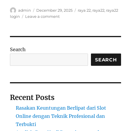
Author
Posted
Tags
admin
December 29, 2025
raya 22
,
raya22
,
raya22
on
on
login
Leave a comment
Nikmati
Sensasi
Menang
Besar
dengan
Search
Permainan
Slot
SEARCH
Online
Recent Posts
Rasakan Keuntungan Berlipat dari Slot
Online dengan Teknik Profesional dan
Terbukti