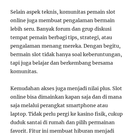
Selain aspek teknis, komunitas pemain slot
online juga membuat pengalaman bermain
lebih seru. Banyak forum dan grup diskusi
tempat pemain berbagi tips, strategi, atau
pengalaman menang mereka. Dengan begitu,
bermain slot tidak hanya soal keberuntungan,
tapi juga belajar dan berkembang bersama
komunitas.
Kemudahan akses juga menjadi nilai plus. Slot
online bisa dimainkan kapan saja dan di mana
saja melalui perangkat smartphone atau
laptop. Tidak perlu pergi ke kasino fisik, cukup
duduk santai di rumah dan pilih permainan
favorit. Fitur ini membuat hiburan menjadi