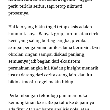
perlu terlalu serius, tapi tetap nikmati
prosesnya.
Hal lain yang bikin togel tetap eksis adalah
komunitasnya. Banyak grup, forum, atau circle
kecil yang saling berbagi angka, prediksi,
sampai pengalaman unik selama bermain. Dari
obrolan ringan sampai diskusi panjang,
semuanya jadi bagian dari ekosistem
permainan angka ini. Kadang insight menarik
justru datang dari cerita orang lain, dan itu
bikin atmosfir togel makin hidup.
Perkembangan teknologi pun membuka
kemungkinan baru. Siapa tahu ke depannya
ada fitur AI yang bantu analisis pola, atau