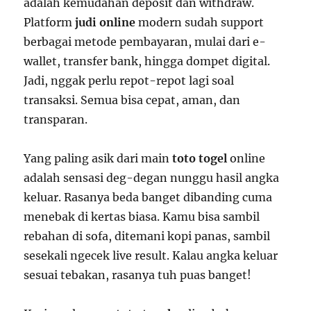
adalah kemudahan deposit dan withdraw.
Platform
judi online
modern sudah support
berbagai metode pembayaran, mulai dari e-
wallet, transfer bank, hingga dompet digital.
Jadi, nggak perlu repot-repot lagi soal
transaksi. Semua bisa cepat, aman, dan
transparan.
Yang paling asik dari main
toto togel
online
adalah sensasi deg-degan nunggu hasil angka
keluar. Rasanya beda banget dibanding cuma
menebak di kertas biasa. Kamu bisa sambil
rebahan di sofa, ditemani kopi panas, sambil
sesekali ngecek live result. Kalau angka keluar
sesuai tebakan, rasanya tuh puas banget!