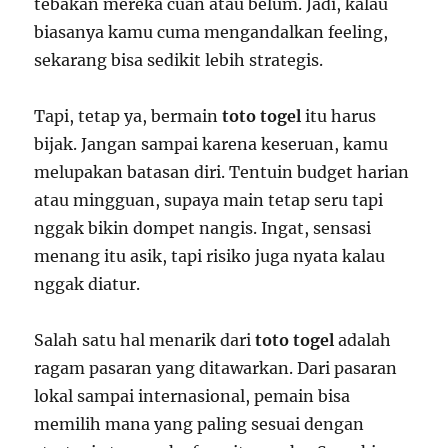
tebakan mereka cuan atau belum. Jadi, kalau
biasanya kamu cuma mengandalkan feeling,
sekarang bisa sedikit lebih strategis.
Tapi, tetap ya, bermain
toto togel
itu harus
bijak. Jangan sampai karena keseruan, kamu
melupakan batasan diri. Tentuin budget harian
atau mingguan, supaya main tetap seru tapi
nggak bikin dompet nangis. Ingat, sensasi
menang itu asik, tapi risiko juga nyata kalau
nggak diatur.
Salah satu hal menarik dari
toto togel
adalah
ragam pasaran yang ditawarkan. Dari pasaran
lokal sampai internasional, pemain bisa
memilih mana yang paling sesuai dengan