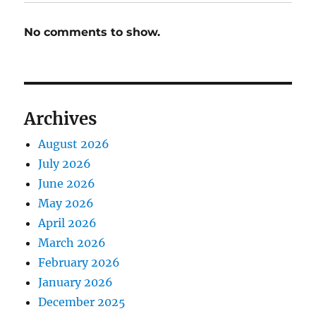
No comments to show.
Archives
August 2026
July 2026
June 2026
May 2026
April 2026
March 2026
February 2026
January 2026
December 2025