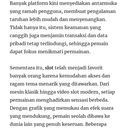
Banyak platform kini menyediakan antarmuka
yang ramah pengguna, membuat pengalaman
taruhan lebih mudah dan menyenangkan.
Tidak hanya itu, sistem keamanan yang
canggih juga menjamin transaksi dan data
pribadi tetap terlindungi, sehingga pemain
dapat fokus menikmati permainan.
Sementara itu,
slot
telah menjadi favorit
banyak orang karena kemudahan akses dan
ragam tema menarik yang ditawarkan. Dari
mesin klasik hingga video slot modern, setiap
permainan menghadirkan sensasi berbeda.
Dengan grafik yang memukau dan efek suara
yang mendukung, pemain seolah dibawa ke
dunia lain yang penuh keseruan. Beberapa