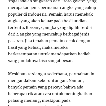
Togel adalah singkatan dari “toto gelap”, yang
merupakan jenis permainan angka yang cukup
populer di Indonesia. Pemain harus menebak
angka yang akan keluar pada hasil undian
tertentu. Biasanya, angka yang dipilih terdiri
dari 4 angka yang mencakup berbagai jenis
pasaran. Jika tebakan pemain cocok dengan
hasil yang keluar, maka mereka
berkesempatan untuk mendapatkan hadiah
yang jumlahnya bisa sangat besar.
Meskipun terdengar sederhana, permainan ini
mengandalkan keberuntungan. Namun,
banyak pemain yang percaya bahwa ada
beberapa trik atau cara untuk meningkatkan
peluang menang, meskipun pada