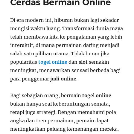
Cerdas Bermain Online
Di era modern ini, hiburan bukan lagi sekadar
mengisi waktu luang. Transformasi dunia maya
telah membawa kita ke pengalaman yang lebih
interaktif, di mana permainan daring menjadi
salah satu pilihan utama. Tidak heran jika
popularitas
togel online
dan
slot
semakin
meningkat, menawarkan sensasi berbeda bagi
para penggemar
judi online
.
Bagi sebagian orang, bermain
togel online
bukan hanya soal keberuntungan semata,
tetapi juga strategi. Dengan memahami pola
angka dan tren permainan, pemain dapat
meningkatkan peluang kemenangan mereka.