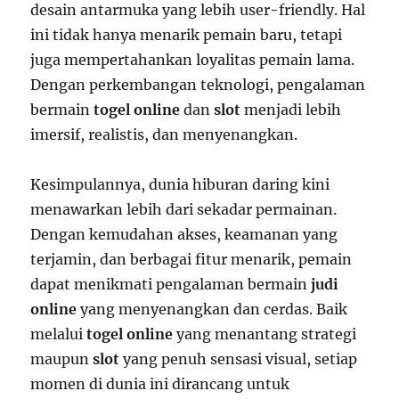
desain antarmuka yang lebih user-friendly. Hal
ini tidak hanya menarik pemain baru, tetapi
juga mempertahankan loyalitas pemain lama.
Dengan perkembangan teknologi, pengalaman
bermain
togel online
dan
slot
menjadi lebih
imersif, realistis, dan menyenangkan.
Kesimpulannya, dunia hiburan daring kini
menawarkan lebih dari sekadar permainan.
Dengan kemudahan akses, keamanan yang
terjamin, dan berbagai fitur menarik, pemain
dapat menikmati pengalaman bermain
judi
online
yang menyenangkan dan cerdas. Baik
melalui
togel online
yang menantang strategi
maupun
slot
yang penuh sensasi visual, setiap
momen di dunia ini dirancang untuk