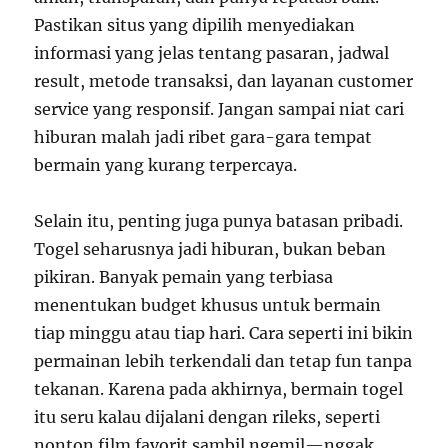
Pastikan situs yang dipilih menyediakan
informasi yang jelas tentang pasaran, jadwal
result, metode transaksi, dan layanan customer
service yang responsif. Jangan sampai niat cari
hiburan malah jadi ribet gara-gara tempat
bermain yang kurang terpercaya.
Selain itu, penting juga punya batasan pribadi.
Togel seharusnya jadi hiburan, bukan beban
pikiran. Banyak pemain yang terbiasa
menentukan budget khusus untuk bermain
tiap minggu atau tiap hari. Cara seperti ini bikin
permainan lebih terkendali dan tetap fun tanpa
tekanan. Karena pada akhirnya, bermain togel
itu seru kalau dijalani dengan rileks, seperti
nonton film favorit sambil ngemil—nggak