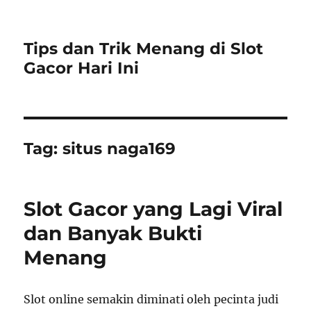
Tips dan Trik Menang di Slot
Gacor Hari Ini
Tag:
situs naga169
Slot Gacor yang Lagi Viral
dan Banyak Bukti
Menang
Slot online semakin diminati oleh pecinta judi