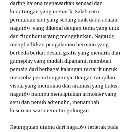
daring karena menawarkan sensasi dan
keuntungan yang menarik. Salah satu
permainan slot yang sedang naik daun adalah
naga169, yang dikenal dengan tema yang unik
dan fitur bonus yang menggiurkan. Naga169
menghadirkan pengalaman bermain yang
berbeda berkat desain grafis yang menarik dan
gameplay yang mudah dipahami, membuat
pemain dari berbagai kalangan tertarik untuk
mencoba peruntungannya. Dengan tampilan
visual yang memukau dan animasi yang halus,
naga169 mampu menciptakan atmosfer yang
seru dan penuh adrenalin, menambah
keseruan saat memutar gulungan.
Keunggulan utama dari naga169 terletak pada