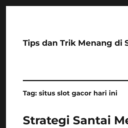
Tips dan Trik Menang di S
Tag:
situs slot gacor hari ini
Strategi Santai 