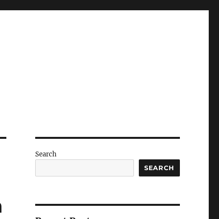
Search
SEARCH
a