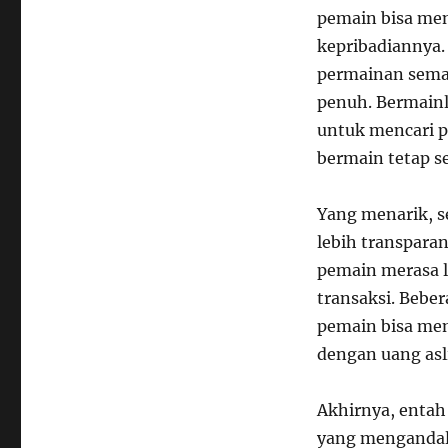
pemain bisa me
kepribadiannya.
permainan semat
penuh. Bermainl
untuk mencari p
bermain tetap 
Yang menarik, s
lebih transparan
pemain merasa 
transaksi. Bebe
pemain bisa me
dengan uang asli
Akhirnya, entah
yang mengandalk