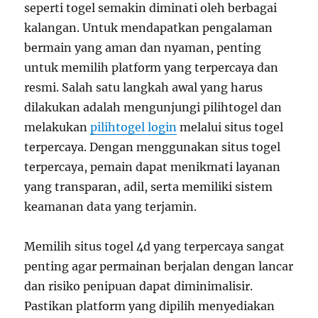
seperti togel semakin diminati oleh berbagai
kalangan. Untuk mendapatkan pengalaman
bermain yang aman dan nyaman, penting
untuk memilih platform yang terpercaya dan
resmi. Salah satu langkah awal yang harus
dilakukan adalah mengunjungi pilihtogel dan
melakukan
pilihtogel login
melalui situs togel
terpercaya. Dengan menggunakan situs togel
terpercaya, pemain dapat menikmati layanan
yang transparan, adil, serta memiliki sistem
keamanan data yang terjamin.
Memilih situs togel 4d yang terpercaya sangat
penting agar permainan berjalan dengan lancar
dan risiko penipuan dapat diminimalisir.
Pastikan platform yang dipilih menyediakan