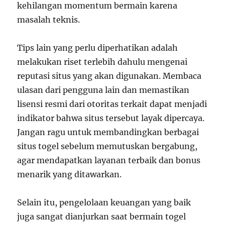
kehilangan momentum bermain karena
masalah teknis.
Tips lain yang perlu diperhatikan adalah
melakukan riset terlebih dahulu mengenai
reputasi situs yang akan digunakan. Membaca
ulasan dari pengguna lain dan memastikan
lisensi resmi dari otoritas terkait dapat menjadi
indikator bahwa situs tersebut layak dipercaya.
Jangan ragu untuk membandingkan berbagai
situs togel sebelum memutuskan bergabung,
agar mendapatkan layanan terbaik dan bonus
menarik yang ditawarkan.
Selain itu, pengelolaan keuangan yang baik
juga sangat dianjurkan saat bermain togel