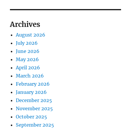
Archives
August 2026
July 2026
June 2026
May 2026
April 2026
March 2026
February 2026
January 2026
December 2025
November 2025
October 2025
September 2025