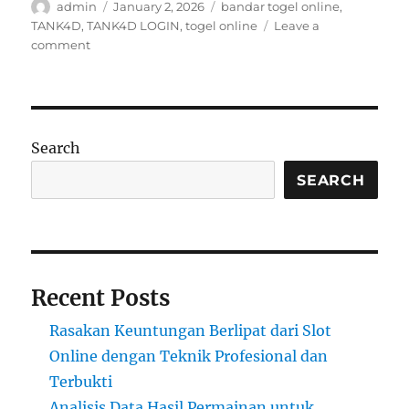
Author
Posted
Tags
admin
January 2, 2026
bandar togel online
,
on
TANK4D
,
TANK4D LOGIN
,
togel online
Leave a
on
comment
Main
Togel
Online
dengan
Ritme
Search
Santai
tapi
SEARCH
Tetap
Konsisten
Recent Posts
Rasakan Keuntungan Berlipat dari Slot
Online dengan Teknik Profesional dan
Terbukti
Analisis Data Hasil Permainan untuk