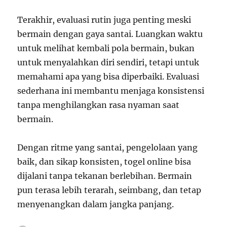
Terakhir, evaluasi rutin juga penting meski
bermain dengan gaya santai. Luangkan waktu
untuk melihat kembali pola bermain, bukan
untuk menyalahkan diri sendiri, tetapi untuk
memahami apa yang bisa diperbaiki. Evaluasi
sederhana ini membantu menjaga konsistensi
tanpa menghilangkan rasa nyaman saat
bermain.
Dengan ritme yang santai, pengelolaan yang
baik, dan sikap konsisten, togel online bisa
dijalani tanpa tekanan berlebihan. Bermain
pun terasa lebih terarah, seimbang, dan tetap
menyenangkan dalam jangka panjang.