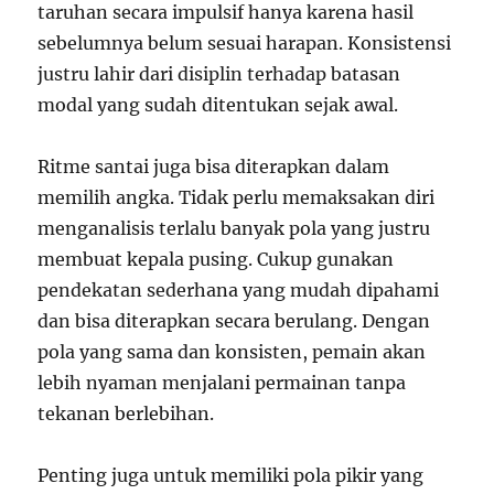
taruhan secara impulsif hanya karena hasil
sebelumnya belum sesuai harapan. Konsistensi
justru lahir dari disiplin terhadap batasan
modal yang sudah ditentukan sejak awal.
Ritme santai juga bisa diterapkan dalam
memilih angka. Tidak perlu memaksakan diri
menganalisis terlalu banyak pola yang justru
membuat kepala pusing. Cukup gunakan
pendekatan sederhana yang mudah dipahami
dan bisa diterapkan secara berulang. Dengan
pola yang sama dan konsisten, pemain akan
lebih nyaman menjalani permainan tanpa
tekanan berlebihan.
Penting juga untuk memiliki pola pikir yang