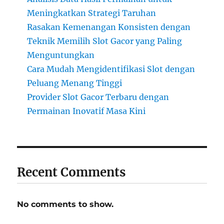
Meningkatkan Strategi Taruhan
Rasakan Kemenangan Konsisten dengan
Teknik Memilih Slot Gacor yang Paling
Menguntungkan
Cara Mudah Mengidentifikasi Slot dengan
Peluang Menang Tinggi
Provider Slot Gacor Terbaru dengan
Permainan Inovatif Masa Kini
Recent Comments
No comments to show.