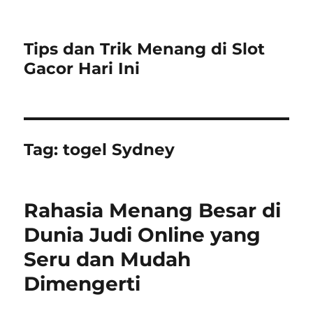
Tips dan Trik Menang di Slot
Gacor Hari Ini
Tag:
togel Sydney
Rahasia Menang Besar di
Dunia Judi Online yang
Seru dan Mudah
Dimengerti