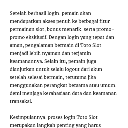
Setelah berhasil login, pemain akan
mendapatkan akses penuh ke berbagai fitur
permainan slot, bonus menarik, serta promo-
promo eksklusif. Dengan login yang tepat dan
aman, pengalaman bermain di Toto Slot
menjadi lebih nyaman dan terjamin
keamanannya. Selain itu, pemain juga
dianjurkan untuk selalu logout dari akun
setelah selesai bermain, terutama jika
menggunakan perangkat bersama atau umum,
demi menjaga kerahasiaan data dan keamanan
transaksi.
Kesimpulannya, proses login Toto Slot
merupakan langkah penting yang harus