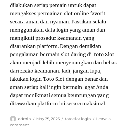
dilakukan setiap pemain untuk dapat
mengakses permainan slot online favorit
secara aman dan nyaman. Pastikan selalu
menggunakan data login yang aman dan
mengikuti prosedur keamanan yang
disarankan platform. Dengan demikian,
pengalaman bermain slot daring di Toto Slot
akan menjadi lebih menyenangkan dan bebas
dari risiko keamanan. Jadi, jangan lupa,
lakukan login Toto Slot dengan benar dan
aman setiap kali ingin bermain, agar Anda
dapat menikmati semua keuntungan yang
ditawarkan platform ini secara maksimal.
Author
Posted
Tags
admin
May 25, 2025
toto slot login
Leave a
on
on
comment
Panduan