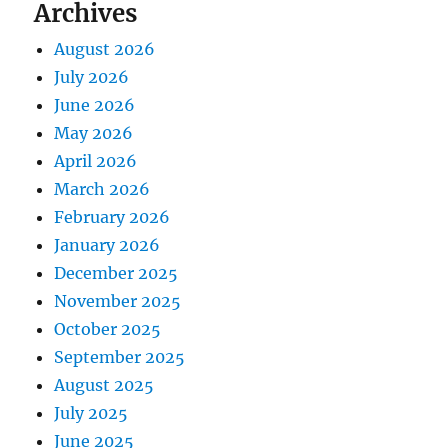
Archives
August 2026
July 2026
June 2026
May 2026
April 2026
March 2026
February 2026
January 2026
December 2025
November 2025
October 2025
September 2025
August 2025
July 2025
June 2025