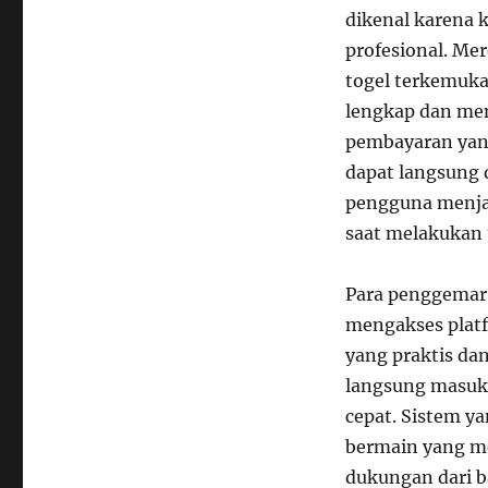
dikenal karena 
profesional. Me
togel terkemuka
lengkap dan men
pembayaran yan
dapat langsung
pengguna menjad
saat melakukan
Para penggema
mengakses plat
yang praktis da
langsung masuk
cepat. Sistem y
bermain yang m
dukungan dari ba