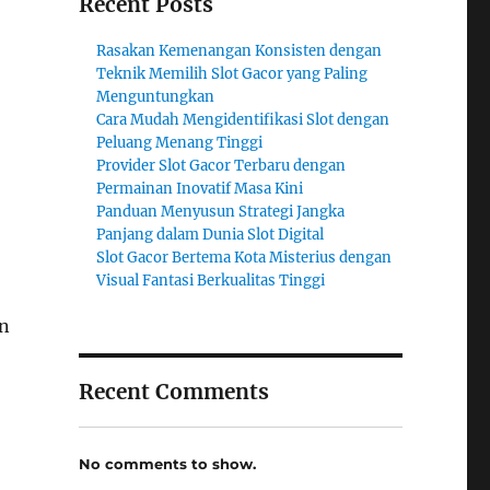
Recent Posts
Rasakan Kemenangan Konsisten dengan
Teknik Memilih Slot Gacor yang Paling
Menguntungkan
Cara Mudah Mengidentifikasi Slot dengan
Peluang Menang Tinggi
Provider Slot Gacor Terbaru dengan
Permainan Inovatif Masa Kini
Panduan Menyusun Strategi Jangka
Panjang dalam Dunia Slot Digital
Slot Gacor Bertema Kota Misterius dengan
Visual Fantasi Berkualitas Tinggi
an
Recent Comments
No comments to show.