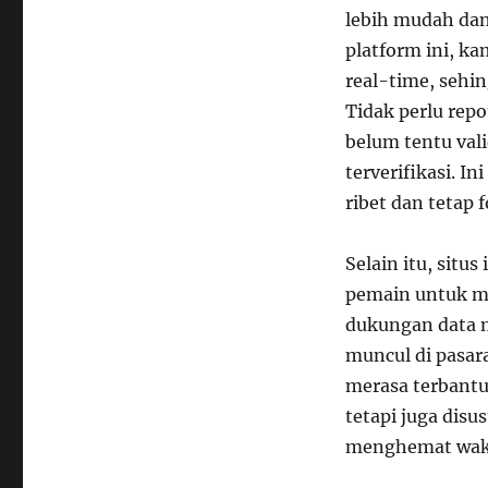
yang
lebih mudah dan 
paling
platform ini, k
sering
keluar,
real-time, sehi
cek
Tidak perlu rep
di
belum tentu vali
sini!
terverifikasi. I
ribet dan tetap 
Selain itu, sit
pemain untuk me
dukungan data m
muncul di pasar
merasa terbantu
tetapi juga disu
menghemat waktu