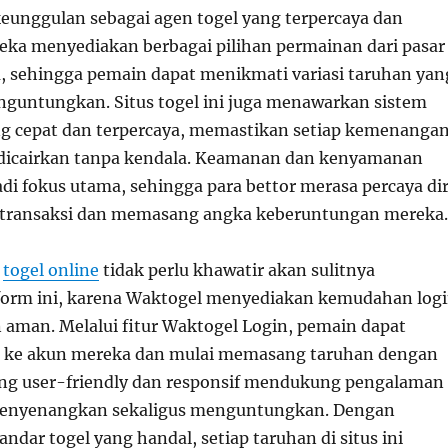
keunggulan sebagai agen togel yang terpercaya dan
reka menyediakan berbagai pilihan permainan dari pasar
, sehingga pemain dapat menikmati variasi taruhan yan
guntungkan. Situs togel ini juga menawarkan sistem
g cepat dan terpercaya, memastikan setiap kemenanga
 dicairkan tanpa kendala. Keamanan dan kenyamanan
i fokus utama, sehingga para bettor merasa percaya dir
 transaksi dan memasang angka keberuntungan mereka.
r
togel online
tidak perlu khawatir akan sulitnya
form ini, karena Waktogel menyediakan kemudahan log
n aman. Melalui fitur Waktogel Login, pemain dapat
 ke akun mereka dan mulai memasang taruhan dengan
ang user-friendly dan responsif mendukung pengalaman
enyenangkan sekaligus menguntungkan. Dengan
ndar togel yang handal, setiap taruhan di situs ini