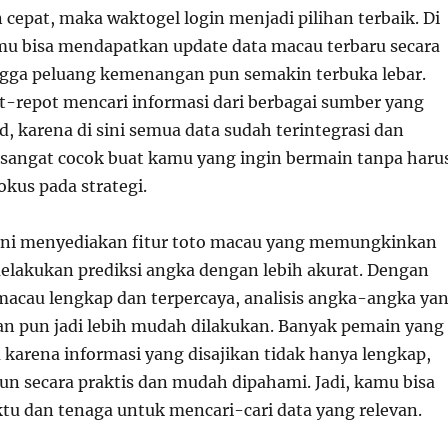
cepat, maka waktogel login menjadi pilihan terbaik. Di
amu bisa mendapatkan update data macau terbaru secara
ngga peluang kemenangan pun semakin terbuka lebar.
ot-repot mencari informasi dari berbagai sumber yang
d, karena di sini semua data sudah terintegrasi dan
ni sangat cocok buat kamu yang ingin bermain tanpa haru
fokus pada strategi.
us ini menyediakan fitur toto macau yang memungkinkan
lakukan prediksi angka dengan lebih akurat. Dengan
acau lengkap dan terpercaya, analisis angka-angka ya
an pun jadi lebih mudah dilakukan. Banyak pemain yang
 karena informasi yang disajikan tidak hanya lengkap,
sun secara praktis dan mudah dipahami. Jadi, kamu bisa
 dan tenaga untuk mencari-cari data yang relevan.