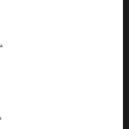
n
a
u