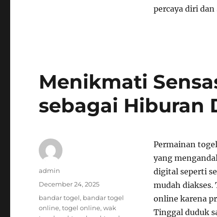
percaya diri da
Menikmati Sensas
sebagai Hiburan D
Permainan togel
yang mengandalk
Author
admin
digital seperti
Posted
December 24, 2025
mudah diakses. 
on
Tags
bandar togel
,
bandar togel
online karena pr
online
,
togel online
,
wak
Tinggal duduk s