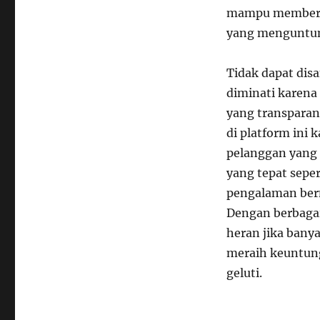
mampu memberik
yang menguntun
Tidak dapat disa
diminati karen
yang transparan
di platform ini
pelanggan yang 
yang tepat sepe
pengalaman be
Dengan berbagai
heran jika ban
meraih keuntung
geluti.