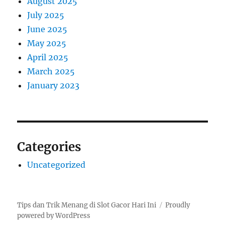
August 2025
July 2025
June 2025
May 2025
April 2025
March 2025
January 2023
Categories
Uncategorized
Tips dan Trik Menang di Slot Gacor Hari Ini
Proudly
powered by WordPress