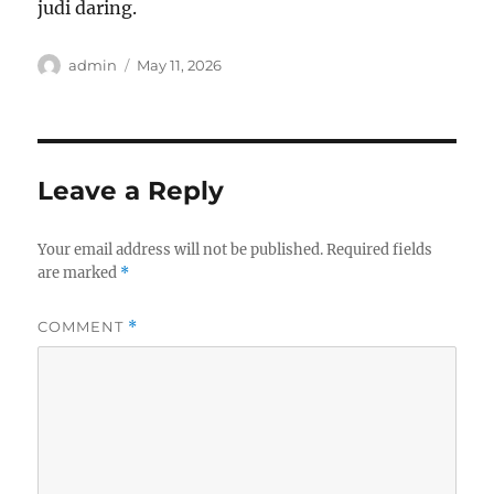
judi daring.
Author
Posted
admin
May 11, 2026
on
Leave a Reply
Your email address will not be published.
Required fields
are marked
*
COMMENT
*