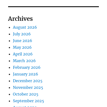
Archives
August 2026
July 2026
June 2026
May 2026
April 2026
March 2026
February 2026
January 2026
December 2025
November 2025
October 2025
September 2025