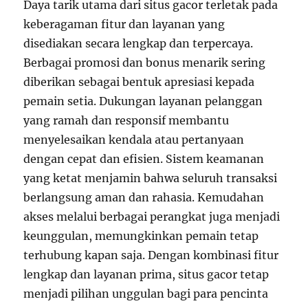
Daya tarik utama dari situs gacor terletak pada
keberagaman fitur dan layanan yang
disediakan secara lengkap dan terpercaya.
Berbagai promosi dan bonus menarik sering
diberikan sebagai bentuk apresiasi kepada
pemain setia. Dukungan layanan pelanggan
yang ramah dan responsif membantu
menyelesaikan kendala atau pertanyaan
dengan cepat dan efisien. Sistem keamanan
yang ketat menjamin bahwa seluruh transaksi
berlangsung aman dan rahasia. Kemudahan
akses melalui berbagai perangkat juga menjadi
keunggulan, memungkinkan pemain tetap
terhubung kapan saja. Dengan kombinasi fitur
lengkap dan layanan prima, situs gacor tetap
menjadi pilihan unggulan bagi para pencinta