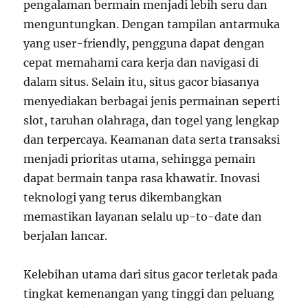
pengalaman bermain menjadi lebih seru dan
menguntungkan. Dengan tampilan antarmuka
yang user-friendly, pengguna dapat dengan
cepat memahami cara kerja dan navigasi di
dalam situs. Selain itu, situs gacor biasanya
menyediakan berbagai jenis permainan seperti
slot, taruhan olahraga, dan togel yang lengkap
dan terpercaya. Keamanan data serta transaksi
menjadi prioritas utama, sehingga pemain
dapat bermain tanpa rasa khawatir. Inovasi
teknologi yang terus dikembangkan
memastikan layanan selalu up-to-date dan
berjalan lancar.
Kelebihan utama dari situs gacor terletak pada
tingkat kemenangan yang tinggi dan peluang