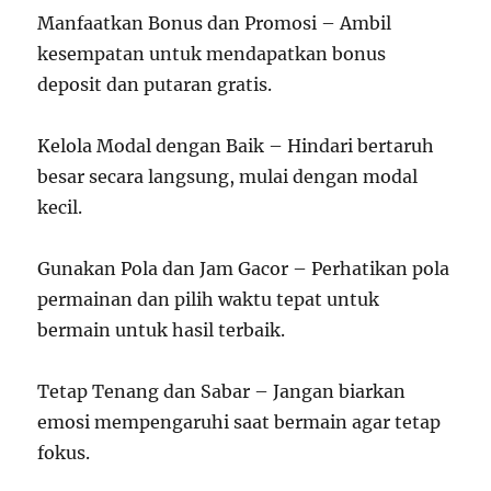
Manfaatkan Bonus dan Promosi – Ambil
kesempatan untuk mendapatkan bonus
deposit dan putaran gratis.
Kelola Modal dengan Baik – Hindari bertaruh
besar secara langsung, mulai dengan modal
kecil.
Gunakan Pola dan Jam Gacor – Perhatikan pola
permainan dan pilih waktu tepat untuk
bermain untuk hasil terbaik.
Tetap Tenang dan Sabar – Jangan biarkan
emosi mempengaruhi saat bermain agar tetap
fokus.