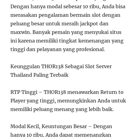
Dengan hanya modal sebesar 10 ribu, Anda bisa
merasakan pengalaman bermain slot dengan
peluang besar untuk meraih jackpot dan
maxwin. Banyak pemain yang menyukai situs
ini karena memiliki tingkat kemenangan yang
tinggi dan pelayanan yang profesional.
Keunggulan THOR138 Sebagai Slot Server
Thailand Paling Terbaik
RTP Tinggi – THOR138 menawarkan Return to
Player yang tinggi, memungkinkan Anda untuk
memiliki peluang menang yang lebih baik.
Modal Kecil, Keuntungan Besar – Dengan
hanya 10 ribu, Anda dapat memenangkan