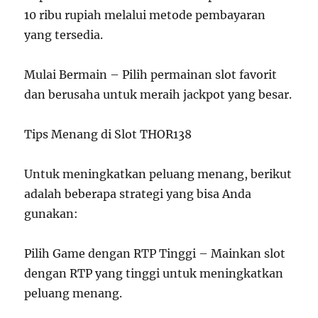
10 ribu rupiah melalui metode pembayaran
yang tersedia.
Mulai Bermain – Pilih permainan slot favorit
dan berusaha untuk meraih jackpot yang besar.
Tips Menang di Slot THOR138
Untuk meningkatkan peluang menang, berikut
adalah beberapa strategi yang bisa Anda
gunakan:
Pilih Game dengan RTP Tinggi – Mainkan slot
dengan RTP yang tinggi untuk meningkatkan
peluang menang.