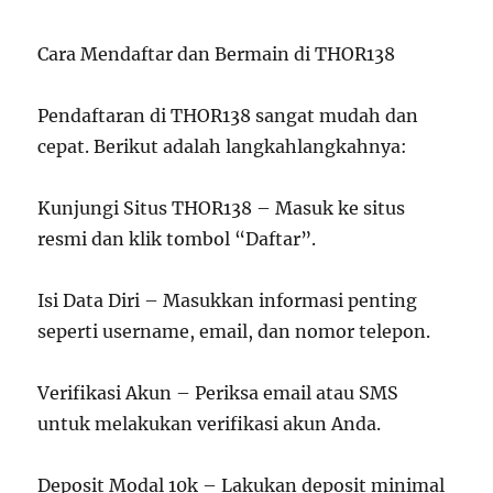
Cara Mendaftar dan Bermain di THOR138
Pendaftaran di THOR138 sangat mudah dan
cepat. Berikut adalah langkahlangkahnya:
Kunjungi Situs THOR138 – Masuk ke situs
resmi dan klik tombol “Daftar”.
Isi Data Diri – Masukkan informasi penting
seperti username, email, dan nomor telepon.
Verifikasi Akun – Periksa email atau SMS
untuk melakukan verifikasi akun Anda.
Deposit Modal 10k – Lakukan deposit minimal