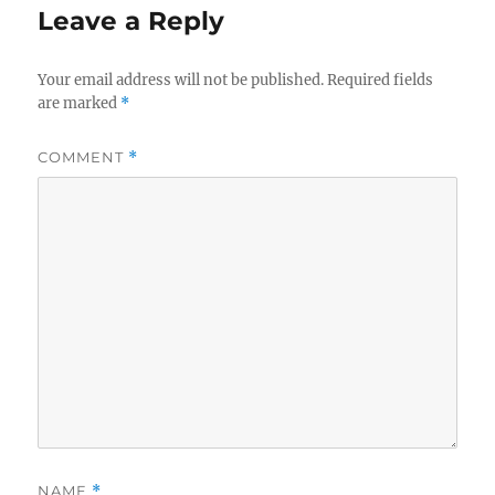
Leave a Reply
Your email address will not be published.
Required fields
are marked
*
COMMENT
*
NAME
*