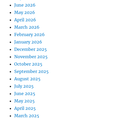
June 2026
May 2026
April 2026
March 2026
February 2026
January 2026
December 2025
November 2025
October 2025
September 2025
August 2025
July 2025
June 2025
May 2025
April 2025
March 2025