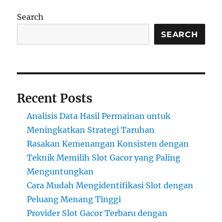
Search
SEARCH
Recent Posts
Analisis Data Hasil Permainan untuk
Meningkatkan Strategi Taruhan
Rasakan Kemenangan Konsisten dengan
Teknik Memilih Slot Gacor yang Paling
Menguntungkan
Cara Mudah Mengidentifikasi Slot dengan
Peluang Menang Tinggi
Provider Slot Gacor Terbaru dengan