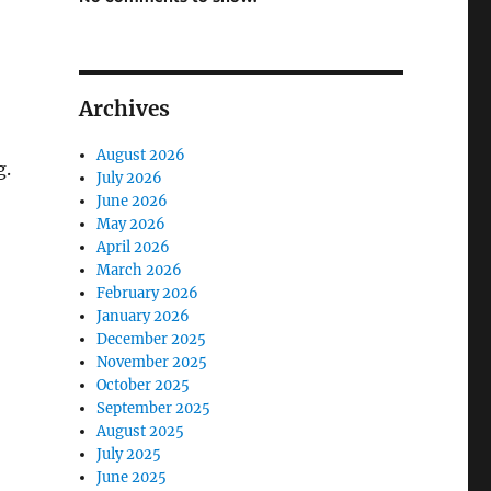
Archives
August 2026
g.
July 2026
June 2026
May 2026
April 2026
March 2026
February 2026
January 2026
December 2025
November 2025
October 2025
September 2025
August 2025
July 2025
June 2025