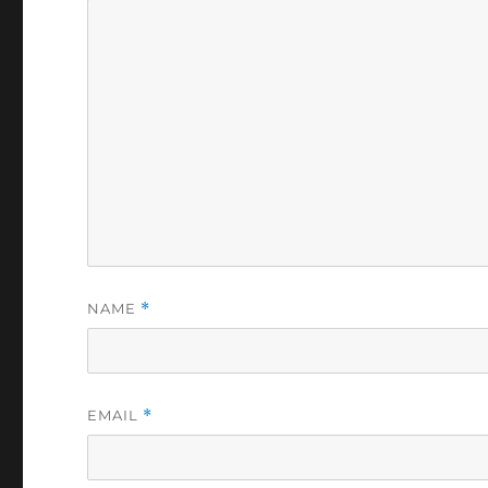
NAME
*
EMAIL
*