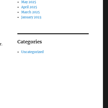
May 2025
April 2025
March 2025
January 2023
Categories
r.
Uncategorized