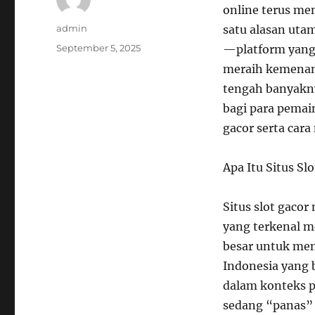
online terus me
Author
admin
satu alasan uta
Posted
September 5, 2025
—platform yang
on
meraih kemenang
tengah banyaknya
bagi para pemai
gacor serta cara
Apa Itu Situs Sl
Situs slot gacor
yang terkenal m
besar untuk mend
Indonesia yang 
dalam konteks p
sedang “panas”