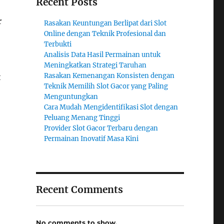
Recent Posts
r
Rasakan Keuntungan Berlipat dari Slot
Online dengan Teknik Profesional dan
Terbukti
Analisis Data Hasil Permainan untuk
Meningkatkan Strategi Taruhan
Rasakan Kemenangan Konsisten dengan
t
Teknik Memilih Slot Gacor yang Paling
Menguntungkan
Cara Mudah Mengidentifikasi Slot dengan
Peluang Menang Tinggi
Provider Slot Gacor Terbaru dengan
Permainan Inovatif Masa Kini
Recent Comments
No comments to show.