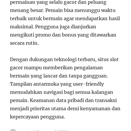
permainan yang selalu gacor dan peluang
menang besar. Pemain bisa menunggu waktu
terbaik untuk bermain agar mendapatkan hasil
maksimal. Pengguna juga dianjurkan
mengikuti promo dan bonus yang ditawarkan
secara rutin.
Dengan dukungan teknologi terbaru, situs slot
gacor mampu memberikan pengalaman
bermain yang lancar dan tanpa gangguan.
Tampilan antarmuka yang user-friendly
memudahkan navigasi bagi semua kalangan
pemain. Keamanan data pribadi dan transaksi
menjadi prioritas utama demi kenyamanan dan
kepercayaan pengguna.