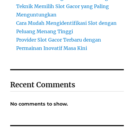
Teknik Memilih Slot Gacor yang Paling
Menguntungkan
Cara Mudah Mengidentifikasi Slot dengan
Peluang Menang Tinggi
Provider Slot Gacor Terbaru dengan
Permainan Inovatif Masa Kini
Recent Comments
No comments to show.