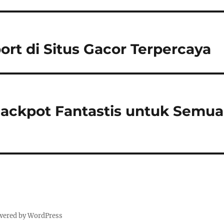
rt di Situs Gacor Terpercaya
 Jackpot Fantastis untuk Semua
wered by WordPress