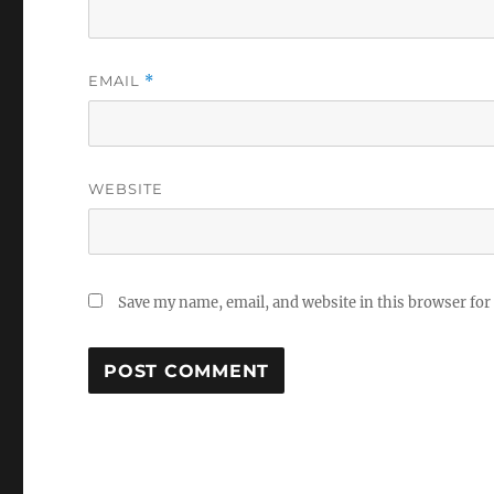
EMAIL
*
WEBSITE
Save my name, email, and website in this browser for