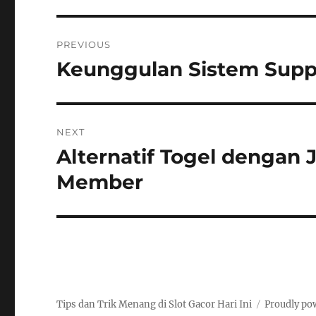
Post
PREVIOUS
navigation
Keunggulan Sistem Suppo
Previous
post:
NEXT
Alternatif Togel dengan
Next
post:
Member
Tips dan Trik Menang di Slot Gacor Hari Ini
Proudly po