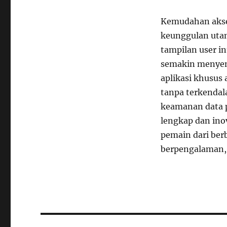
Kemudahan akses
keunggulan utam
tampilan user i
semakin menyen
aplikasi khusus 
tanpa terkendal
keamanan data p
lengkap dan ino
pemain dari ber
berpengalaman,