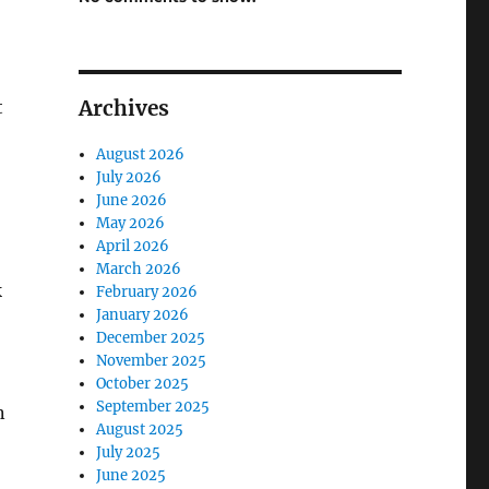
Archives
t
August 2026
July 2026
June 2026
May 2026
April 2026
March 2026
k
February 2026
January 2026
December 2025
November 2025
October 2025
September 2025
n
August 2025
July 2025
June 2025