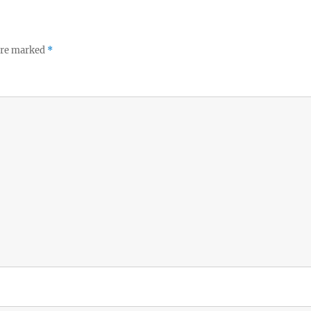
 are marked
*