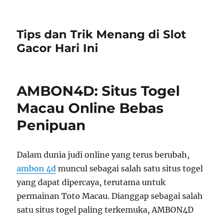
Tips dan Trik Menang di Slot
Gacor Hari Ini
AMBON4D: Situs Togel
Macau Online Bebas
Penipuan
Dalam dunia judi online yang terus berubah,
ambon 4d
muncul sebagai salah satu situs togel
yang dapat dipercaya, terutama untuk
permainan Toto Macau. Dianggap sebagai salah
satu situs togel paling terkemuka, AMBON4D