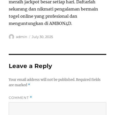
meraih jackpot besar setiap hari. Daftarlah
sekarang dan nikmati pengalaman bermain
togel online yang profesional dan
menguntungkan di AMBON4D.
Author
Posted
admin
July 30, 2025
on
Leave a Reply
Your email address will not be published.
Required fields
are marked
*
COMMENT
*