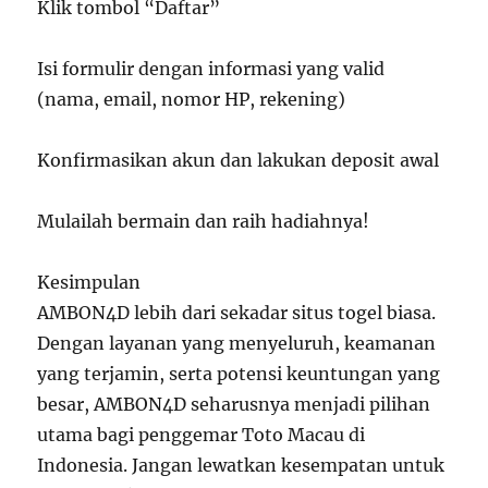
Klik tombol “Daftar”
Isi formulir dengan informasi yang valid
(nama, email, nomor HP, rekening)
Konfirmasikan akun dan lakukan deposit awal
Mulailah bermain dan raih hadiahnya!
Kesimpulan
AMBON4D lebih dari sekadar situs togel biasa.
Dengan layanan yang menyeluruh, keamanan
yang terjamin, serta potensi keuntungan yang
besar, AMBON4D seharusnya menjadi pilihan
utama bagi penggemar Toto Macau di
Indonesia. Jangan lewatkan kesempatan untuk