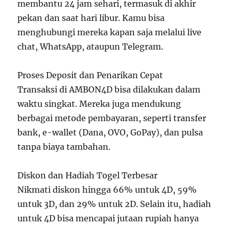
membantu 24 jam sehari, termasuk di akhir
pekan dan saat hari libur. Kamu bisa
menghubungi mereka kapan saja melalui live
chat, WhatsApp, ataupun Telegram.
Proses Deposit dan Penarikan Cepat
Transaksi di AMBON4D bisa dilakukan dalam
waktu singkat. Mereka juga mendukung
berbagai metode pembayaran, seperti transfer
bank, e-wallet (Dana, OVO, GoPay), dan pulsa
tanpa biaya tambahan.
Diskon dan Hadiah Togel Terbesar
Nikmati diskon hingga 66% untuk 4D, 59%
untuk 3D, dan 29% untuk 2D. Selain itu, hadiah
untuk 4D bisa mencapai jutaan rupiah hanya