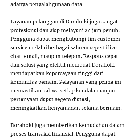
adanya penyalahgunaan data.
Layanan pelanggan di Dorahoki juga sangat
profesional dan siap melayani 24 jam penuh.
Pengguna dapat menghubungi tim customer
service melalui berbagai saluran seperti live
chat, email, maupun telepon. Respons cepat
dan solusi yang efektif membuat Dorahoki
mendapatkan kepercayaan tinggi dari
komunitas pemain. Pelayanan yang prima ini
memastikan bahwa setiap kendala maupun
pertanyaan dapat segera diatasi,
meningkatkan kenyamanan selama bermain.
Dorahoki juga memberikan kemudahan dalam
proses transaksi finansial. Pengguna dapat