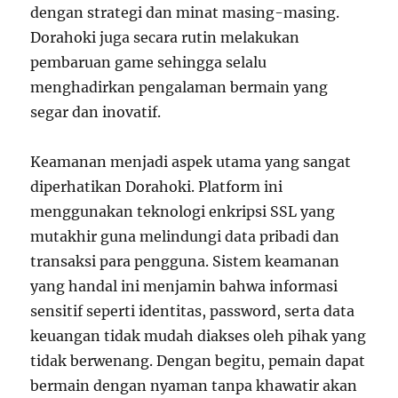
dengan strategi dan minat masing-masing.
Dorahoki juga secara rutin melakukan
pembaruan game sehingga selalu
menghadirkan pengalaman bermain yang
segar dan inovatif.
Keamanan menjadi aspek utama yang sangat
diperhatikan Dorahoki. Platform ini
menggunakan teknologi enkripsi SSL yang
mutakhir guna melindungi data pribadi dan
transaksi para pengguna. Sistem keamanan
yang handal ini menjamin bahwa informasi
sensitif seperti identitas, password, serta data
keuangan tidak mudah diakses oleh pihak yang
tidak berwenang. Dengan begitu, pemain dapat
bermain dengan nyaman tanpa khawatir akan