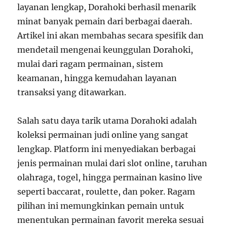
layanan lengkap, Dorahoki berhasil menarik
minat banyak pemain dari berbagai daerah.
Artikel ini akan membahas secara spesifik dan
mendetail mengenai keunggulan Dorahoki,
mulai dari ragam permainan, sistem
keamanan, hingga kemudahan layanan
transaksi yang ditawarkan.
Salah satu daya tarik utama Dorahoki adalah
koleksi permainan judi online yang sangat
lengkap. Platform ini menyediakan berbagai
jenis permainan mulai dari slot online, taruhan
olahraga, togel, hingga permainan kasino live
seperti baccarat, roulette, dan poker. Ragam
pilihan ini memungkinkan pemain untuk
menentukan permainan favorit mereka sesuai