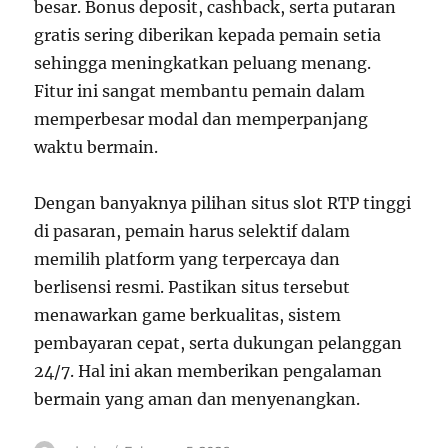
besar. Bonus deposit, cashback, serta putaran
gratis sering diberikan kepada pemain setia
sehingga meningkatkan peluang menang.
Fitur ini sangat membantu pemain dalam
memperbesar modal dan memperpanjang
waktu bermain.
Dengan banyaknya pilihan situs slot RTP tinggi
di pasaran, pemain harus selektif dalam
memilih platform yang terpercaya dan
berlisensi resmi. Pastikan situs tersebut
menawarkan game berkualitas, sistem
pembayaran cepat, serta dukungan pelanggan
24/7. Hal ini akan memberikan pengalaman
bermain yang aman dan menyenangkan.