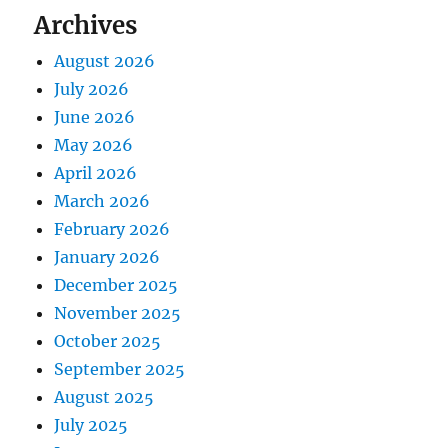
Archives
August 2026
July 2026
June 2026
May 2026
April 2026
March 2026
February 2026
January 2026
December 2025
November 2025
October 2025
September 2025
August 2025
July 2025