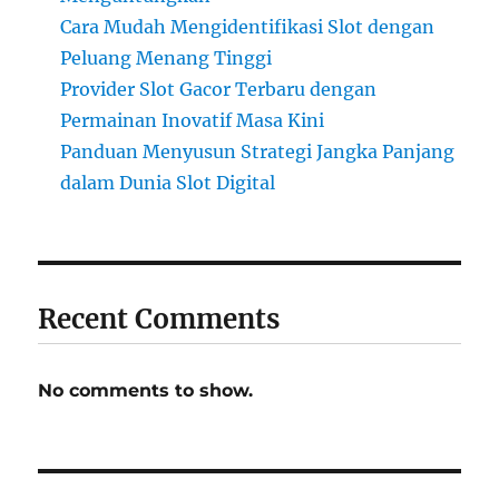
Cara Mudah Mengidentifikasi Slot dengan
Peluang Menang Tinggi
Provider Slot Gacor Terbaru dengan
Permainan Inovatif Masa Kini
Panduan Menyusun Strategi Jangka Panjang
dalam Dunia Slot Digital
Recent Comments
No comments to show.