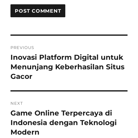
Post
PREVIOUS
navigation
Inovasi Platform Digital untuk
Previous
post:
Menunjang Keberhasilan Situs
Gacor
NEXT
Game Online Terpercaya di
Next
post:
Indonesia dengan Teknologi
Modern