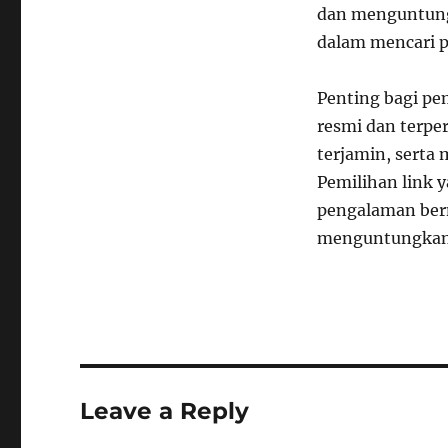
dan menguntung
dalam mencari p
Penting bagi pe
resmi dan terpe
terjamin, serta 
Pemilihan link 
pengalaman ber
menguntungkan
Leave a Reply