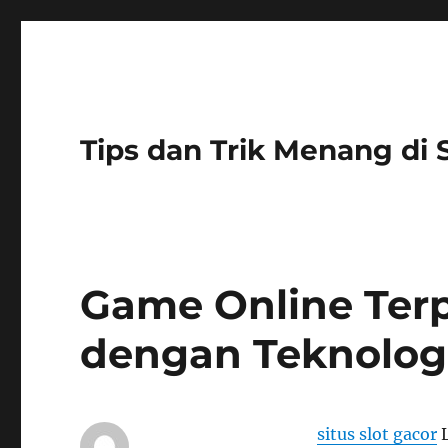
Tips dan Trik Menang di S
Game Online Terp
dengan Teknolog
situs slot gacor
L