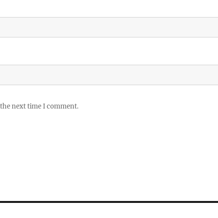
 the next time I comment.