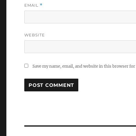
EMAIL
*
WEBSITE
Save my name, email, and website in this browser for
Post