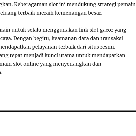
kan. Keberagaman slot ini mendukung strategi pemain
eluang terbaik meraih kemenangan besar.
main untuk selalu menggunakan link slot gacor yang
rcaya. Dengan begitu, keamanan data dan transaksi
mendapatkan pelayanan terbaik dari situs resmi.
yang tepat menjadi kunci utama untuk mendapatkan
main slot online yang menyenangkan dan
.