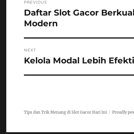
PREVIOUS
navigation
Daftar Slot Gacor Berku
Previous
post:
Modern
NEXT
Kelola Modal Lebih Efekti
Next
post:
Tips dan Trik Menang di Slot Gacor Hari Ini
Proudly po