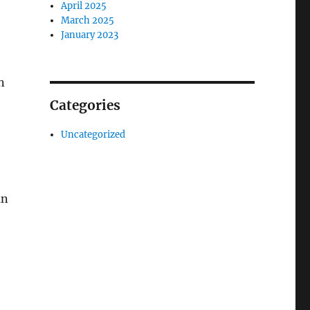
April 2025
March 2025
January 2023
n
Categories
Uncategorized
an