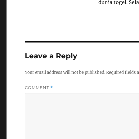
dunia togel. Se
Leave a Reply
Your email address will not be published.
Required fields
COMMENT
*