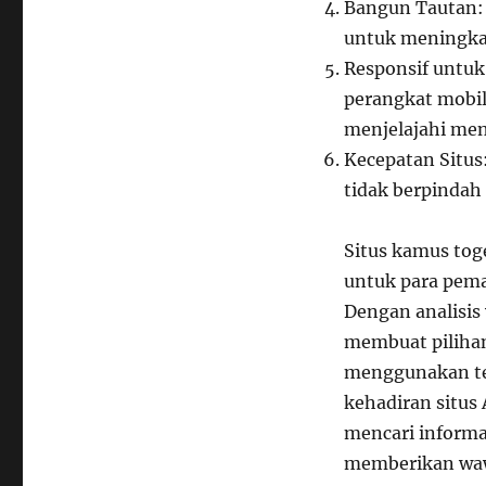
Bangun Tautan: 
untuk meningkat
Responsif untuk 
perangkat mobil
menjelajahi me
Kecepatan Situs
tidak berpindah 
Situs kamus tog
untuk para pem
Dengan analisis
membuat pilihan
menggunakan te
kehadiran situs
mencari informa
memberikan waw