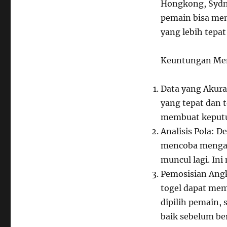
Hongkong, Sydne
pemain bisa men
yang lebih tepa
Keuntungan Men
Data yang Akura
yang tepat dan t
membuat keputus
Analisis Pola: 
mencoba mengan
muncul lagi. Ini
Pemosisian Angk
togel dapat me
dipilih pemain,
baik sebelum be