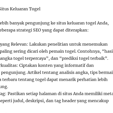
Situs Keluaran Togel
ebih banyak pengunjung ke situs keluaran togel Anda,
eberapa strategi SEO yang dapat diterapkan:
i yang Relevan: Lakukan penelitian untuk menemukan
paling sering dicari oleh pemain togel. Contohnya, “hasi
 “angka togel terpercaya”, dan “prediksi togel terbaik”.
kualitas: Ciptakan konten yang informatif dan
pengunjung. Artikel tentang analisis angka, tips berma
ta terbaru tentang togel dapat menarik perhatian lebih
ung.
ag: Pastikan setiap halaman di situs Anda memiliki met
seperti judul, deskripsi, dan tag header yang mencakup