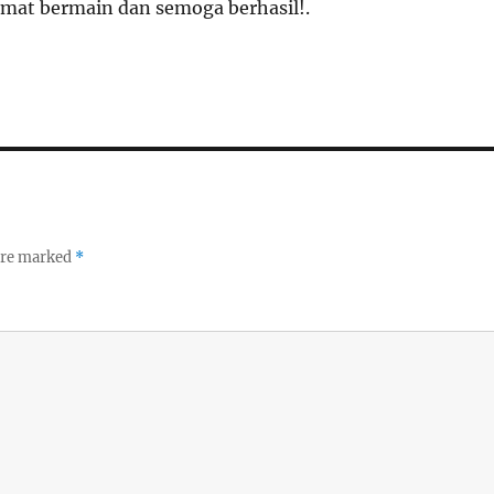
lamat bermain dan semoga berhasil!.
 are marked
*