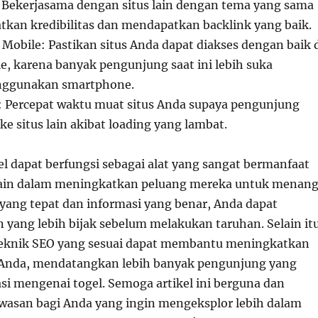
Bekerjasama dengan situs lain dengan tema yang sama
kan kredibilitas dan mendapatkan backlink yang baik.
Mobile: Pastikan situs Anda dapat diakses dengan baik 
e, karena banyak pengunjung saat ini lebih suka
nggunakan smartphone.
: Percepat waktu muat situs Anda supaya pengunjung
ke situs lain akibat loading yang lambat.
el dapat berfungsi sebagai alat yang sangat bermanfaat
ain dalam meningkatkan peluang mereka untuk menang
 yang tepat dan informasi yang benar, Anda dapat
 yang lebih bijak sebelum melakukan taruhan. Selain itu
knik SEO yang sesuai dapat membantu meningkatkan
 Anda, mendatangkan lebih banyak pengunjung yang
si mengenai togel. Semoga artikel ini berguna dan
asan bagi Anda yang ingin mengeksplor lebih dalam