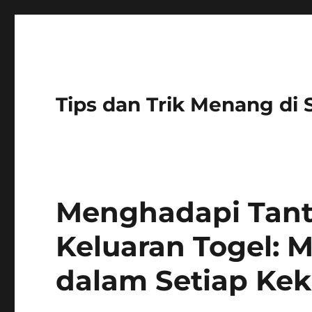
Tips dan Trik Menang di S
Menghadapi Tan
Keluaran Togel:
dalam Setiap Ke