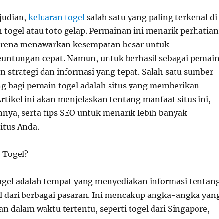
judian,
keluaran togel
salah satu yang paling terkenal di
 togel atau toto gelap. Permainan ini menarik perhatian
arena menawarkan kesempatan besar untuk
untungan cepat. Namun, untuk berhasil sebagai pemai
n strategi dan informasi yang tepat. Salah satu sumber
ng bagi pemain togel adalah situs yang memberikan
Artikel ini akan menjelaskan tentang manfaat situs ini,
nya, serta tips SEO untuk menarik lebih banyak
itus Anda.
n Togel?
togel adalah tempat yang menyediakan informasi tentan
el dari berbagai pasaran. Ini mencakup angka-angka yan
 dalam waktu tertentu, seperti togel dari Singapore,