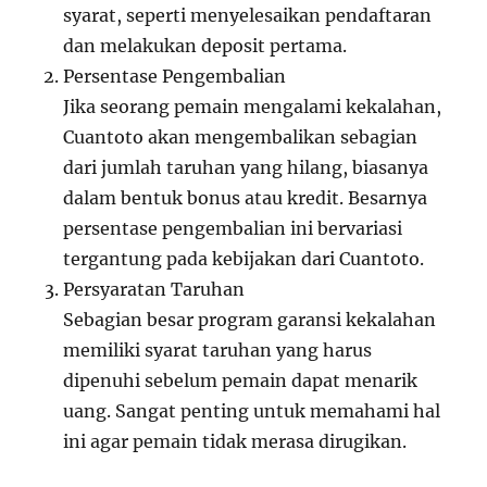
syarat, seperti menyelesaikan pendaftaran
dan melakukan deposit pertama.
Persentase Pengembalian
Jika seorang pemain mengalami kekalahan,
Cuantoto akan mengembalikan sebagian
dari jumlah taruhan yang hilang, biasanya
dalam bentuk bonus atau kredit. Besarnya
persentase pengembalian ini bervariasi
tergantung pada kebijakan dari Cuantoto.
Persyaratan Taruhan
Sebagian besar program garansi kekalahan
memiliki syarat taruhan yang harus
dipenuhi sebelum pemain dapat menarik
uang. Sangat penting untuk memahami hal
ini agar pemain tidak merasa dirugikan.