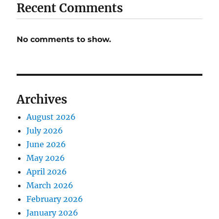
Recent Comments
No comments to show.
Archives
August 2026
July 2026
June 2026
May 2026
April 2026
March 2026
February 2026
January 2026