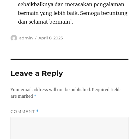
sebaikbaiknya dan merasakan pengalaman
bermain yang lebih baik. Semoga beruntung
dan selamat bermain!.
Author
Posted
admin
April 8, 2025
on
Leave a Reply
Your email address will not be published.
Required fields
are marked
*
COMMENT
*