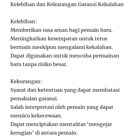
Kelebihan dan Kekurangan Garansi Kekalahan
Kelebihan:
Memberikan rasa aman bagi pemain baru.
Meningkatkan kesempatan untuk terus
bermain meskipun mengalami kekalahan.
Dapat digunakan untuk mencoba permainan
baru tanpa risiko besar.
Kekurangan:
Syarat dan ketentuan yang dapat membatasi
pemakaian garansi.
Salah interpretasi oleh pemain yang dapat
memicu kekecewaan.
Dapat menciptakan mentalitas ‘mengejar
kerugian’ di antara pemain.