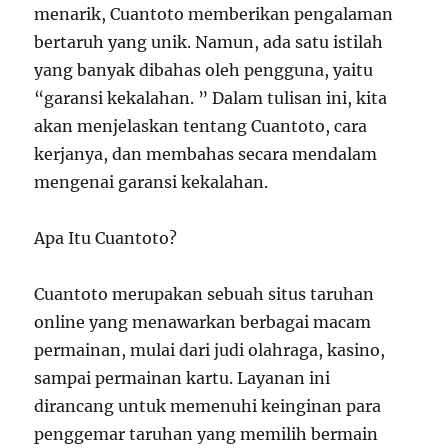
menarik, Cuantoto memberikan pengalaman
bertaruh yang unik. Namun, ada satu istilah
yang banyak dibahas oleh pengguna, yaitu
“garansi kekalahan. ” Dalam tulisan ini, kita
akan menjelaskan tentang Cuantoto, cara
kerjanya, dan membahas secara mendalam
mengenai garansi kekalahan.
Apa Itu Cuantoto?
Cuantoto merupakan sebuah situs taruhan
online yang menawarkan berbagai macam
permainan, mulai dari judi olahraga, kasino,
sampai permainan kartu. Layanan ini
dirancang untuk memenuhi keinginan para
penggemar taruhan yang memilih bermain