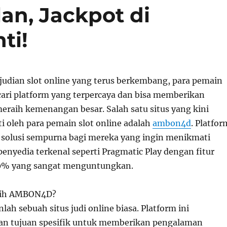
an, Jackpot di
ti!
judian slot online yang terus berkembang, para pemain
cari platform yang terpercaya dan bisa memberikan
eraih kemenangan besar. Salah satu situs yang kini
i oleh para pemain slot online adalah
ambon4d
. Platfor
solusi sempurna bagi mereka yang ingin menikmati
enyedia terkenal seperti Pragmatic Play dengan fitur
00% yang sangat menguntungkan.
ih AMBON4D?
h sebuah situs judi online biasa. Platform ini
an tujuan spesifik untuk memberikan pengalaman