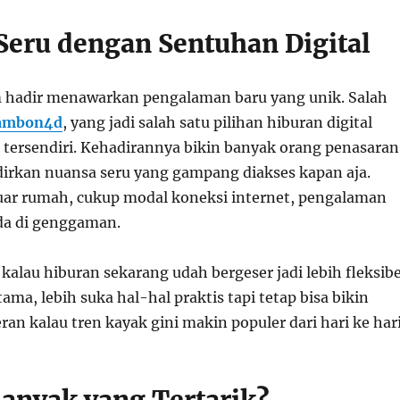
Seru dengan Sentuhan Digital
 hadir menawarkan pengalaman baru yang unik. Salah
ambon4d
, yang jadi salah satu pilihan hiburan digital
s tersendiri. Kehadirannya bikin banyak orang penasaran
rkan nuansa seru yang gampang diakses kapan aja.
uar rumah, cukup modal koneksi internet, pengalaman
da di genggaman.
 kalau hiburan sekarang udah bergeser jadi lebih fleksibe
ma, lebih suka hal-hal praktis tapi tetap bisa bikin
an kalau tren kayak gini makin populer dari hari ke hari