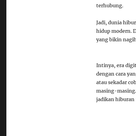
terhubung.
Jadi, dunia hibur
hidup modern. D
yang bikin nagi
Intinya, era dig
dengan cara yang
atau sekadar co
masing-masing. 
jadikan hiburan 