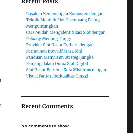
Recent Posts
Rasakan Kemenangan Konsisten dengan
Teknik Memilih Slot Gacor yang Paling
Menguntungkan
Cara Mudah Mengidentifikasi Slot dengan
Peluang Menang Tinggi
Provider Slot Gacor Terbaru dengan
Permainan Inovatif Masa Kini
Panduan Menyusun Strategi Jangka
Panjang dalam Dunia Slot Digital
Slot Gacor Bertema Kota Misterius dengan
Visual Fantasi Berkualitas Tinggi
n
u
n
Recent Comments
No comments to show.