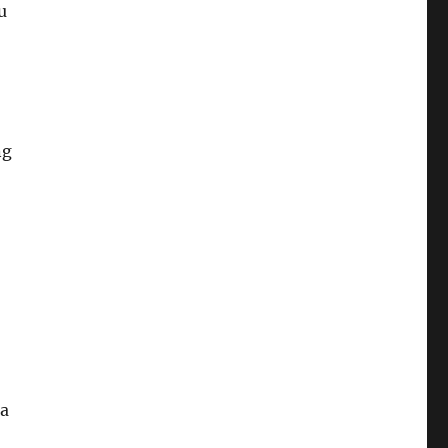
u
ng
,
ua