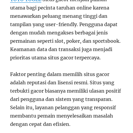
utama bagi pecinta taruhan online karena
menawarkan peluang menang tinggi dan
tampilan yang user-friendly. Pengguna dapat
dengan mudah mengakses berbagai jenis
permainan seperti slot, poker, dan sportsbook.
Keamanan data dan transaksi juga menjadi
prioritas utama situs gacor terpercaya.
Faktor penting dalam memilih situs gacor
adalah reputasi dan lisensi resmi. Situs yang
terbukti gacor biasanya memiliki ulasan positif
dari pengguna dan sistem yang transparan.
Selain itu, layanan pelanggan yang responsif
membantu pemain menyelesaikan masalah
dengan cepat dan efisien.