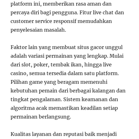
platform ini, memberikan rasa aman dan
percaya diri bagi pengguna. Fitur live chat dan
customer service responsif memudahkan
penyelesaian masalah.
Faktor lain yang membuat situs gacor unggul
adalah variasi permainan yang lengkap. Mulai
dari slot, poker, tembak ikan, hingga live
casino, semua tersedia dalam satu platform.
Pilihan game yang beragam memenuhi
kebutuhan pemain dari berbagai kalangan dan
tingkat pengalaman. Sistem keamanan dan
algoritma acak memastikan keadilan setiap
permainan berlangsung.
Kualitas layanan dan reputasi baik menjadi