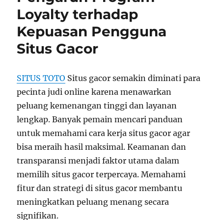
untuk
Loyalty terhadap
Keamanan
Kepuasan Pengguna
Akun
di
Situs Gacor
Situs
Gacor
SITUS TOTO
Situs gacor semakin diminati para
pecinta judi online karena menawarkan
peluang kemenangan tinggi dan layanan
lengkap. Banyak pemain mencari panduan
untuk memahami cara kerja situs gacor agar
bisa meraih hasil maksimal. Keamanan dan
transparansi menjadi faktor utama dalam
memilih situs gacor terpercaya. Memahami
fitur dan strategi di situs gacor membantu
meningkatkan peluang menang secara
signifikan.