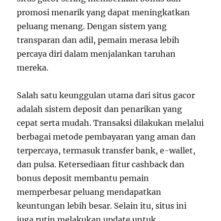
promosi menarik yang dapat meningkatkan
peluang menang. Dengan sistem yang
transparan dan adil, pemain merasa lebih
percaya diri dalam menjalankan taruhan
mereka.
Salah satu keunggulan utama dari situs gacor
adalah sistem deposit dan penarikan yang
cepat serta mudah. Transaksi dilakukan melalui
berbagai metode pembayaran yang aman dan
terpercaya, termasuk transfer bank, e-wallet,
dan pulsa. Ketersediaan fitur cashback dan
bonus deposit membantu pemain
memperbesar peluang mendapatkan
keuntungan lebih besar. Selain itu, situs ini
juga rutin melakukan update untuk