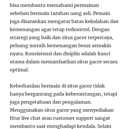
bisa membantu memahami permainan
sebelum bermain taruhan uang asli. Pemain
juga disarankan mengatur batas kekalahan dan
kemenangan agar tetap terkontrol. Dengan
strategi yang baik dan situs gacor terpercaya,
peluang meraih kemenangan besar semakin
nyata. Konsistensi dan disiplin adalah kunci
utama dalam memanfaatkan situs gacor secara
optimal.
Keberhasilan bermain di situs gacor tidak
hanya bergantung pada keberuntungan, tetapi
juga pengetahuan dan pengalaman.
Menggunakan situs gacor yang menyediakan
fitur live chat atau customer support sangat
membantu saat menghadapi kendala. Selain