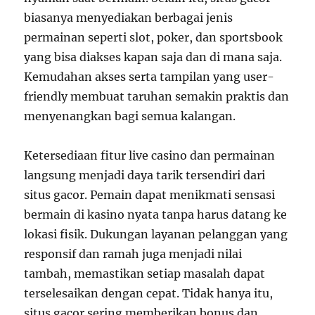
biasanya menyediakan berbagai jenis
permainan seperti slot, poker, dan sportsbook
yang bisa diakses kapan saja dan di mana saja.
Kemudahan akses serta tampilan yang user-
friendly membuat taruhan semakin praktis dan
menyenangkan bagi semua kalangan.
Ketersediaan fitur live casino dan permainan
langsung menjadi daya tarik tersendiri dari
situs gacor. Pemain dapat menikmati sensasi
bermain di kasino nyata tanpa harus datang ke
lokasi fisik. Dukungan layanan pelanggan yang
responsif dan ramah juga menjadi nilai
tambah, memastikan setiap masalah dapat
terselesaikan dengan cepat. Tidak hanya itu,
situs gacor sering memberikan bonus dan