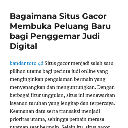
Peluang
Anda
Bagaimana Situs Gacor
di
Situs
Membuka Peluang Baru
Togel
bagi Penggemar Judi
Tanpa
Ribet
Digital
bandar toto 4d
Situs gacor menjadi salah satu
pilihan utama bagi pecinta judi online yang
menginginkan pengalaman bermain yang
menyenangkan dan menguntungkan. Dengan
berbagai fitur unggulan, situs ini menawarkan
layanan taruhan yang lengkap dan terpercaya.
Keamanan data serta transaksi menjadi
prioritas utama, sehingga pemain merasa
nyaman saat bermain. Selain itu, situs gacor