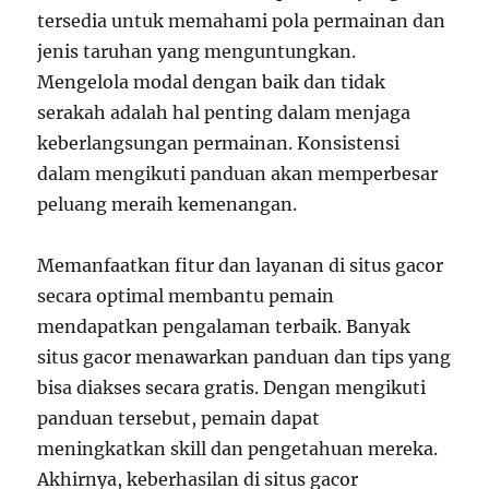
tersedia untuk memahami pola permainan dan
jenis taruhan yang menguntungkan.
Mengelola modal dengan baik dan tidak
serakah adalah hal penting dalam menjaga
keberlangsungan permainan. Konsistensi
dalam mengikuti panduan akan memperbesar
peluang meraih kemenangan.
Memanfaatkan fitur dan layanan di situs gacor
secara optimal membantu pemain
mendapatkan pengalaman terbaik. Banyak
situs gacor menawarkan panduan dan tips yang
bisa diakses secara gratis. Dengan mengikuti
panduan tersebut, pemain dapat
meningkatkan skill dan pengetahuan mereka.
Akhirnya, keberhasilan di situs gacor