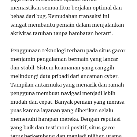
memastikan semua fitur berjalan optimal dan
bebas dari bug. Kemudahan transaksi ini
sangat membantu pemain dalam menjalankan
aktivitas taruhan tanpa hambatan berarti.
Penggunaan teknologi terbaru pada situs gacor
menjamin pengalaman bermain yang lancar
dan stabil. Sistem keamanan yang canggih
melindungi data pribadi dari ancaman cyber.
Tampilan antarmuka yang menarik dan ramah
pengguna membuat navigasi menjadi lebih
mudah dan cepat. Banyak pemain yang merasa
puas karena layanan yang diberikan selalu
memenuhi harapan mereka. Dengan reputasi
yang baik dan testimoni positif, situs gacor
terus berkembang dan menjadi pilihan utama