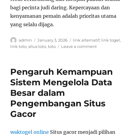
bagi pecinta judi daring. Kepercayaan dan
kenyamanan pemain adalah prioritas utama
yang selalu dijaga.
Author
Posted
Tags
admin
January 3, 2026
link alternatif
,
link togel
,
on
on
link toto
,
situs toto
,
toto
Leave a comment
Bagaimana
Situs
Gacor
Pengaruh Kemampuan
Membuka
Peluang
Sistem Mengelola Data
Baru
Besar dalam
bagi
Penggemar
Pengembangan Situs
Judi
Digital
Gacor
waktogel online
Situs gacor menjadi pilihan